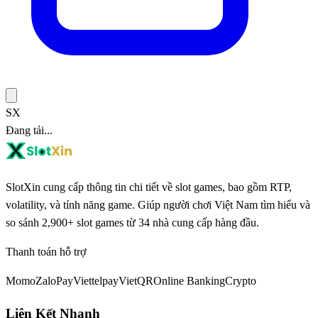
SX
Đang tải
.
.
.
SlotXin cung cấp thông tin chi tiết về slot games, bao gồm RTP,
volatility, và tính năng game. Giúp người chơi Việt Nam tìm hiểu và
so sánh 2,900+ slot games từ 34 nhà cung cấp hàng đầu.
Thanh toán hỗ trợ
Momo
ZaloPay
Viettelpay
VietQR
Online Banking
Crypto
Liên Kết Nhanh