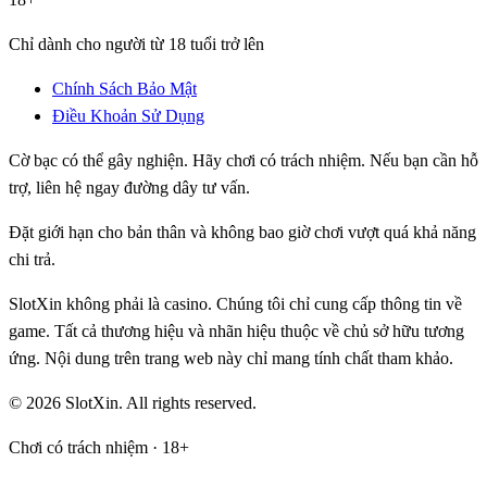
Chỉ dành cho người từ 18 tuổi trở lên
Chính Sách Bảo Mật
Điều Khoản Sử Dụng
Cờ bạc có thể gây nghiện. Hãy chơi có trách nhiệm. Nếu bạn cần hỗ
trợ, liên hệ ngay đường dây tư vấn.
Đặt giới hạn cho bản thân và không bao giờ chơi vượt quá khả năng
chi trả.
SlotXin không phải là casino. Chúng tôi chỉ cung cấp thông tin về
game. Tất cả thương hiệu và nhãn hiệu thuộc về chủ sở hữu tương
ứng. Nội dung trên trang web này chỉ mang tính chất tham khảo.
© 2026 SlotXin. All rights reserved.
Chơi có trách nhiệm · 18+