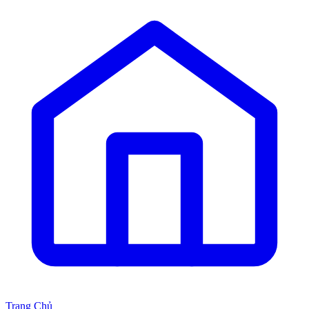
Trang Chủ