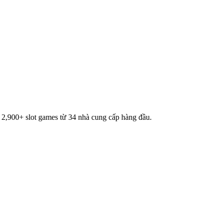
nh 2,900+ slot games từ 34 nhà cung cấp hàng đầu.