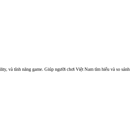
tility, và tính năng game. Giúp người chơi Việt Nam tìm hiểu và so sá