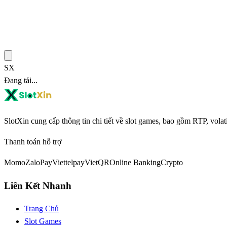
SX
Đang tải
.
.
.
SlotXin cung cấp thông tin chi tiết về slot games, bao gồm RTP, vola
Thanh toán hỗ trợ
Momo
ZaloPay
Viettelpay
VietQR
Online Banking
Crypto
Liên Kết Nhanh
Trang Chủ
Slot Games