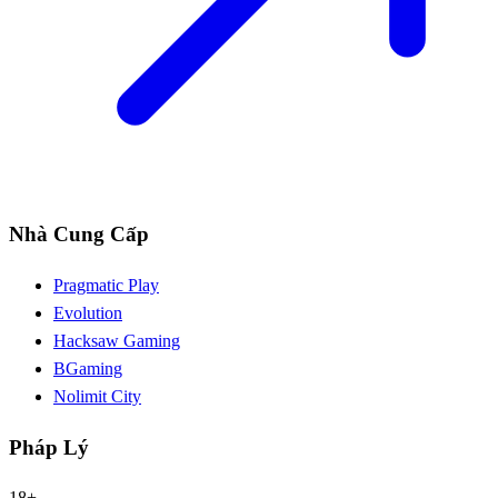
Nhà Cung Cấp
Pragmatic Play
Evolution
Hacksaw Gaming
BGaming
Nolimit City
Pháp Lý
18+