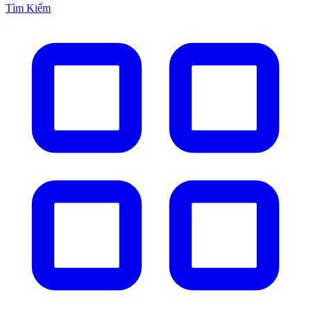
Tìm Kiếm