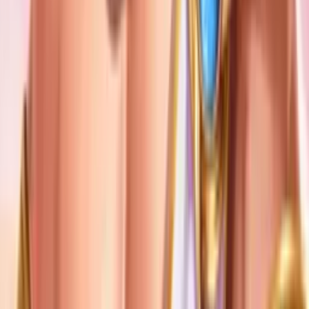
Max Win
2,000x
Layout
5x3