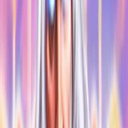
Cách Chơi