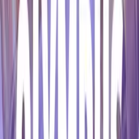
5,000+ đã đăng ký