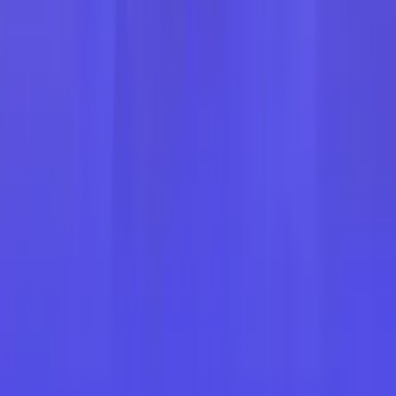
Lợi thế +
0.55
% RTP
RTP của Jaguar Treasures dao động từ 95.79% đến 96.34%, gần với
mức chuẩn 96% của ngành công nghiệp slot. Điều này có nghĩa là
về mặt lý thuyết, cứ mỗi 100 đơn vị tiền cược, người chơi có thể kỳ
vọng nhận lại khoảng 95.79 đến 96.34 đơn vị trong dài hạn. Mức
RTP này khá công bằng và cạnh tranh. Kết hợp với độ biến động
trung bình, game cung cấp sự cân bằng tốt giữa tần suất thắng và
giá trị thưởng, phù hợp cho nhiều phong cách chơi khác nhau.
96.34
%
RTP
2,000x
Max Win
Trung Bình
Biến Động