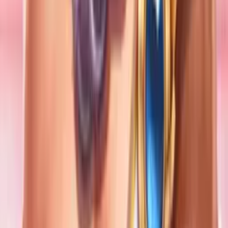
RTP
96.34
%
Cao
Biến động
Trung Bình