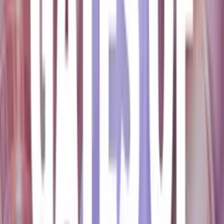
+ 100 Free Spins cho
Jaguar Treasures
Đăng ký & Nhận 100 Free Spins