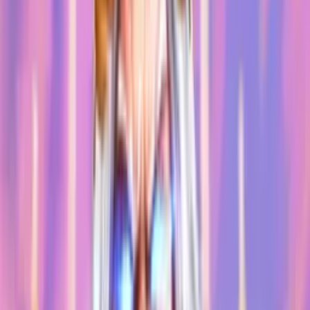
Thông Số