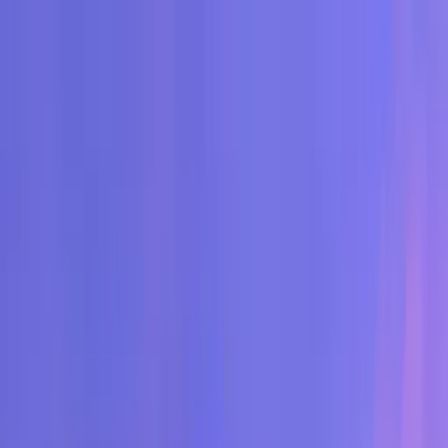
Bỏ qua đến nội dung chính
Trang Chủ
Slot Games
Casino
Tìm Kiếm
Khuyến Mãi
Hướng
Dẫn
Chơi tại Rizzy