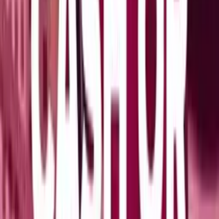
Tại Sao Chọn Casino Trực Tuyến?
Minh bạch & Tin cậy
✓ Dealer thật chia bài trước mắt bạn — không RNG
✓ Multiple cameras giám sát mọi góc
✓ Kết quả audit bởi eCOGRA, GLI
✓ Casino uy tín với license Comoros