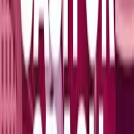
Trải nghiệm VIP
✓ Dealers nói tiếng Việt — giao tiếp dễ dàng
✓ Bàn VIP riêng cho high rollers
✓ Chat trực tiếp với dealer và người chơi khác
✓ 9 tiers VIP với rakeback từ ngày đầu
So với casino truyền thống:
Không cần di chuyển, không dress
code, chơi bất cứ lúc nào từ điện thoại. Sòng bài trực tuyến mang
casino đến bạn — với streaming HD và dealers chuyên nghiệp 24/7.
Thanh Toán Nhanh & An Toàn
Momo
Thanh toán tức thì
ZaloPay
Nạp/rút nhanh