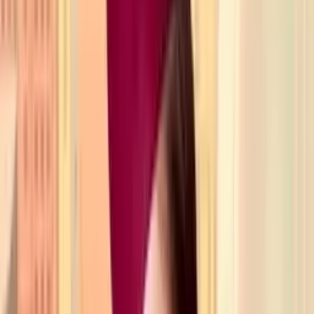
Top Game Casino Trực Tuyến