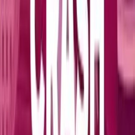
Hướng Dẫn Chơi
📚
RTP Là Gì
6
phút
📚
Volatility Là Gì
6
phút
🎯
Quản Lý Vốn
8
phút