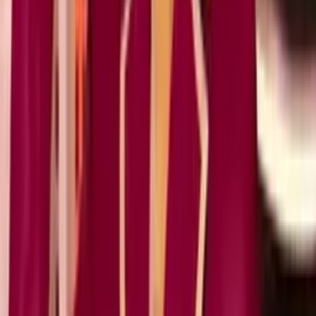
Game Shows
35
games
Max win 25.000x+
Crazy Time, Monopoly Live, Dream Catcher — kết hợp live casino
và gameshow entertainment với MC thật. Max win hàng chục nghìn
lần cược.
Crazy Time
Lightning Storm
Mega Roulette
Money Time