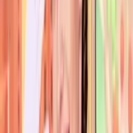
Baccarat & Table Games
18
games
House edge thấp nhất — 1.06%
Baccarat là game bài #1 tại châu Á với house edge thấp nhất — chỉ
1.06% cho Banker bet. Speed Baccarat, Squeeze, và Lightning
variants đều có tại đây.