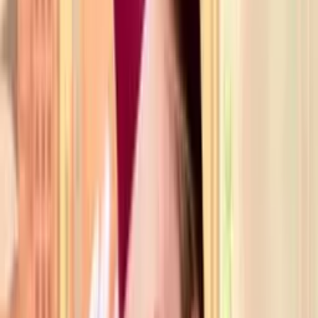
Lightning Roulette
Multipliers lên đến 500x, visual stunning
Live Dealer
•
HD Stream
Speed Roulette
Game nhanh, house edge thấp 1.06%
Live Dealer
•
HD Stream
Crazy Time
Game show #1, 4 bonus games, max 25.000x
Live Dealer
•
HD Stream
Blackjack Lobby