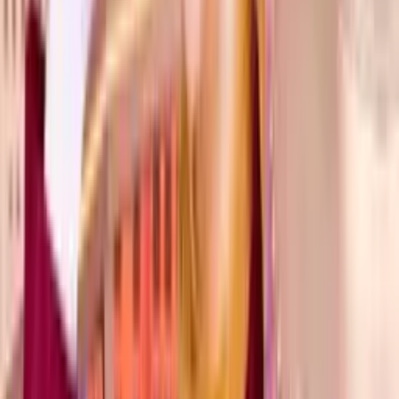
Mega Roulette
Fortune Roulette
Xem tất cả
Roulette
→