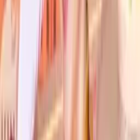
Roulette
28
games
Multipliers lên đến 500x
Từ European Roulette (house edge 2.7%) đến Lightning Roulette
với multipliers 500x. Auto Roulette chạy 24/7 không cần đợi dealer.
Lightning Roulette
Speed Roulette