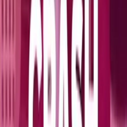
VietQR
QR banking tiện lợi
Crypto
USDT, BTC, ETH
Nạp tiền chỉ mất vài phút. Rút tiền xử lý trong vòng 24 giờ. Tất cả
giao dịch được mã hóa SSL 256-bit.