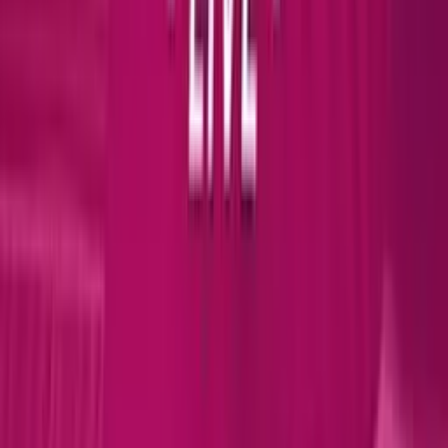
100% Welcome Bonus + 100 Free Spins
Dành cho người chơi mới tại Rizzy
Xem khuyến mãi