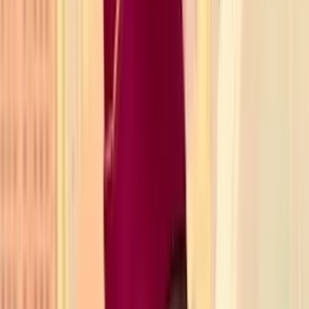
Nhận 100% Bonus + 100 FS