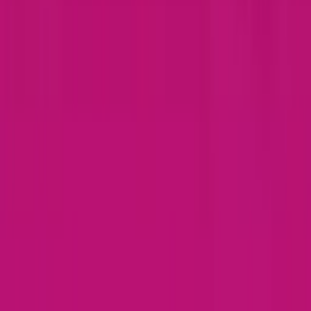
Lightning Storm
Evolution
96.47
%