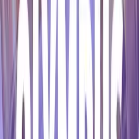
5,000+ đã đăng ký