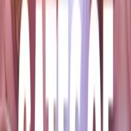
Nhân đôi tiền nạp
Welcome Bonus 100%
Nạp
500,000đ