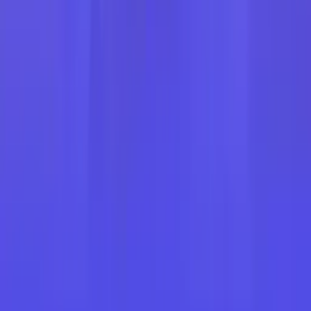
Lợi thế +
1.72
% RTP
Moon Guardians từ Amigo Gaming cung cấp RTP từ 94.66% đến
96.38%, với phiên bản cao nhất cung cấp tỷ lệ hoàn trả cạnh tranh.
Độ biến động trung bình tạo sự cân bằng giữa tần suất thắng và kích
thước khoản thắng, phù hợp cho nhiều đối tượng người chơi. Chiến
thắng tối đa 2,500x là khiêm tốn nhưng có thể đạt được, đặc biệt khi
nhiều Sticky Wilds tích lũy trên lưới 5x4. Tính năng Bonus Buy
cung cấp lối tắt đến hành động cho những người có ngân sách lớn
hơn, mặc dù nó không cải thiện RTP cơ bản. Lưới mở rộng với 20
vị trí biểu tượng tăng tiềm năng các tổ hợp thắng so với các slot 5x3
tiêu chuẩn. Trò chơi phù hợp nhất cho người chơi thích rủi ro trung
bình với chủ đề fantasy và các tính năng Sticky Wild đáng tin cậy.
96.38
%
RTP