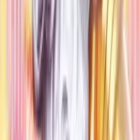
Cập nhật:
07/08/2026
Amigo Gaming
Slots
Moon Guardians
DEMO