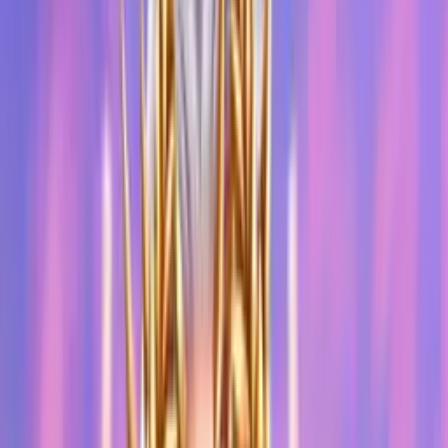
Xem Trước