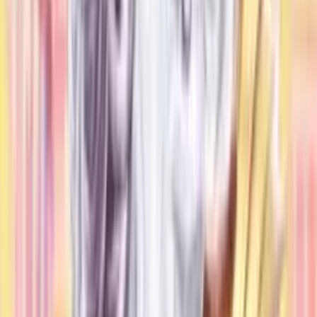
Đã xác minh