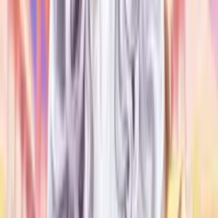
SlotXin Editorial Team
Chuyên gia đánh giá game