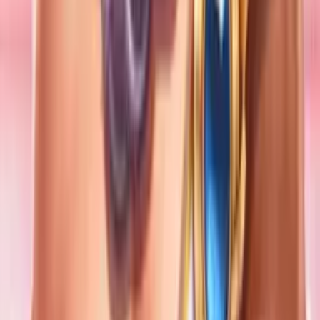
RTP
96.38
%
Cao
Biến động
Trung Bình