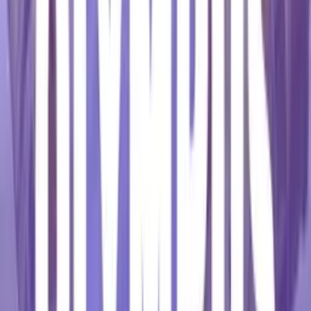
Rút tiền 24h