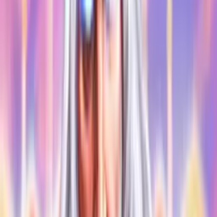
Cách Chơi