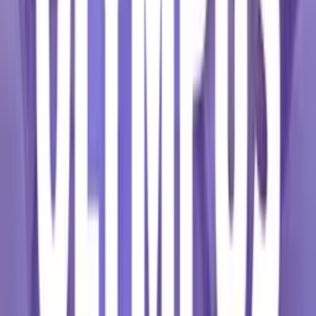
Momo/VietQR