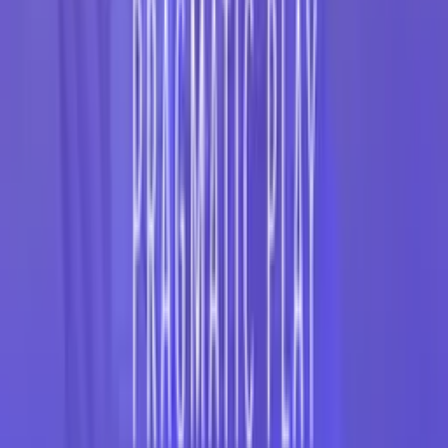
96.44
%