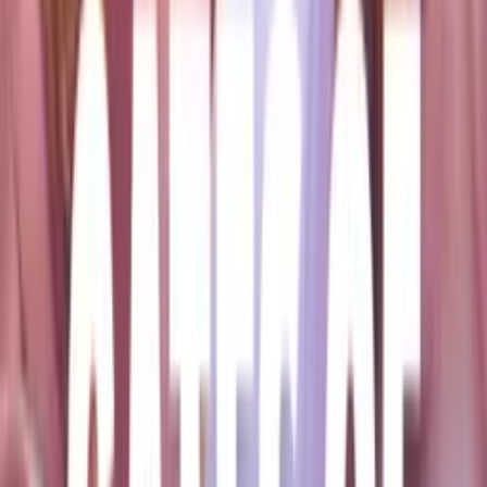
Nhân đôi tiền nạp
Welcome Bonus 100%
Nạp
500,000đ