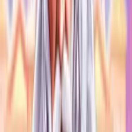
Hỏi Đáp