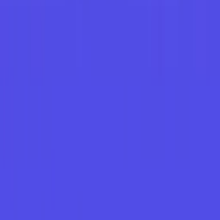
Max Win
Thấp
Biến Động