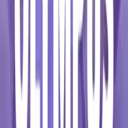
Momo/VietQR