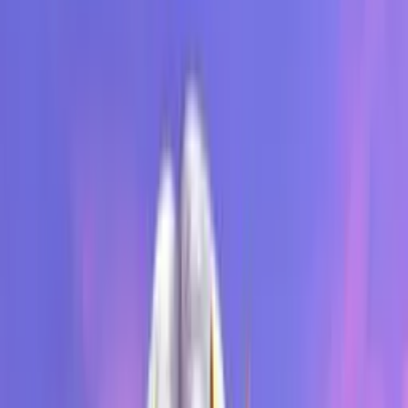
Trang Chủ
/
Slots
/
Belatra Games
/
Lavish Joker