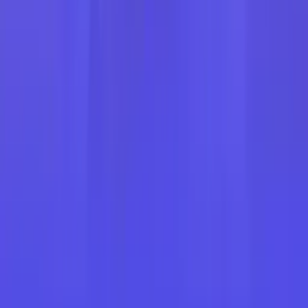
Lợi thế +
1.62
% RTP
Lavish Joker cung cấp RTP tối đa 96.35% và tối thiểu 94.73%,
thuộc nhóm khá tốt trong danh mục slots của Belatra Games. Với
volatility Medium, game phân bổ phần thưởng đều đặn hơn so với
high/extreme volatility slots, nghĩa là người chơi sẽ trải nghiệm ít
giai đoạn khô hạn kéo dài hơn. Tuy nhiên, max win 1,983x cho thấy
tiềm năng thắng lớn bị giới hạn - đánh đổi cho sự ổn định. Khoảng
cách RTP giữa max và min là 1.62%, người chơi nên xác nhận cấu
hình RTP tại nhà cái để đảm bảo chơi ở mức tốt nhất.
96.35
%
RTP
1,983x
Max Win
Trung Bình