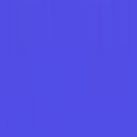
Biến Động