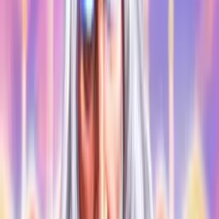
Cách Chơi