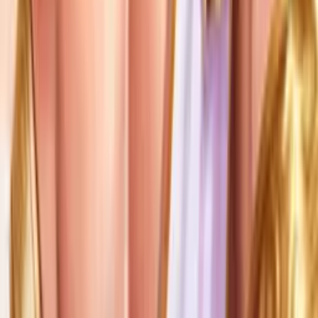
Có tại Rizzy Casino