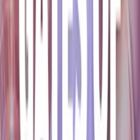
+ 100 Free Spins cho
Lavish Joker
Đăng ký & Nhận 100 Free Spins