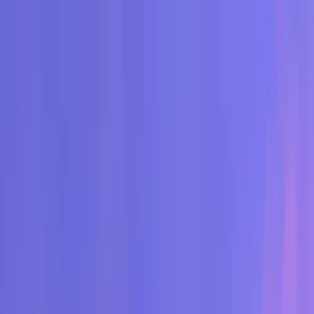
Bỏ qua đến nội dung chính
Trang Chủ
Slot Games
Casino
Tìm Kiếm
Khuyến Mãi
Hướng
Dẫn
Chơi tại Rizzy