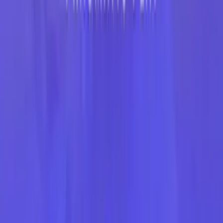
Casino khác
94.73
%