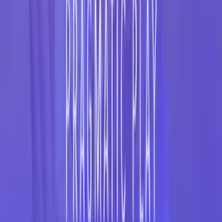
96.35
%