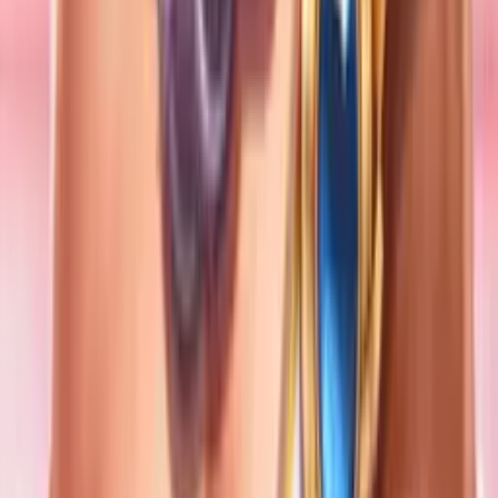
RTP
96.35
%
Cao
Biến động
Trung Bình