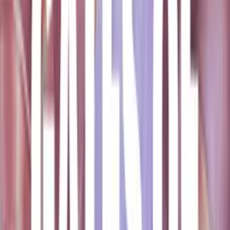
Chơi với
1,000,000đ