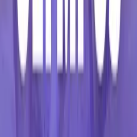
RTP Cao Nhất
Lavish Joker
tại
Rizzy
+
1.62
%