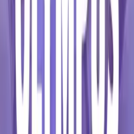
Momo/VietQR