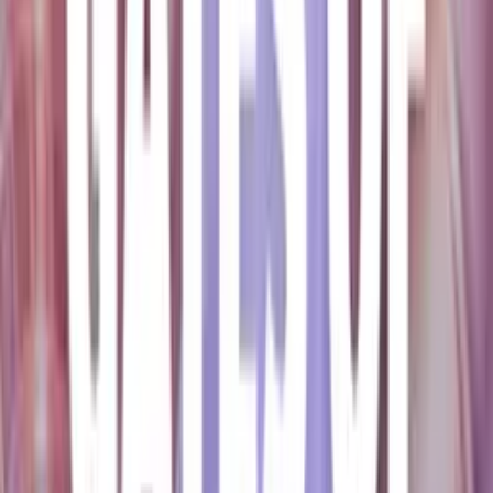
+ 100 Free Spins cho
Bsg Fruit Zen
Đăng ký & Nhận 100 Free Spins