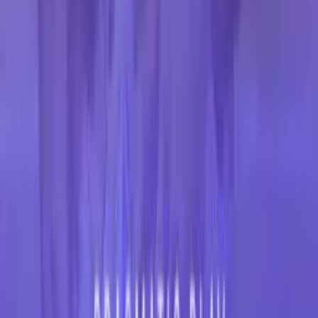
Rizzy Casino