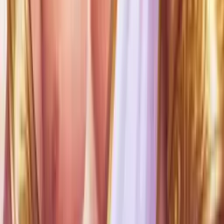
Rút tiền qua Momo, VietQR