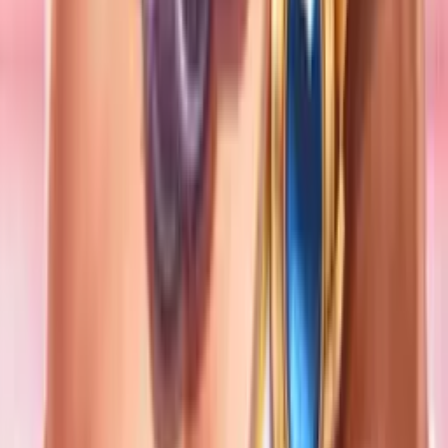
RTP
96.75
%
Cao
Biến động
Trung Bình