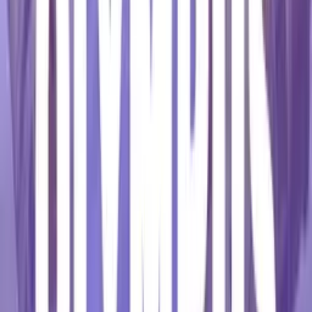
Rút tiền 24h