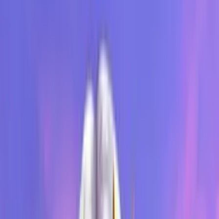
Trang Chủ
/
Slots
/
Betsoft
/
Bsg Fruit Zen