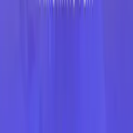
Casino khác
95.17
%