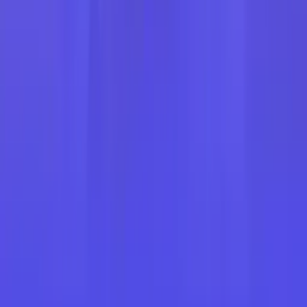
Lợi thế +
1.58
% RTP
RTP 96.75% đặt Bsg Fruit Zen trên mức trung bình ngành — house
edge 3.25%, mỗi 1,000,000 VND đặt cược, nhà cái giữ lại 32,500
VND. Đây là con số hấp dẫn trong portfolio Betsoft Gaming, tốt
hơn nhiều slot cùng thể loại fruit. So sánh rõ: slot fruit trung bình
khoảng 96%, Fruit Zen 96.75% cao hơn đáng kể — tiết kiệm
khoảng 7,500 VND mỗi triệu so với slot RTP trung bình. Volatility
medium phân phối thưởng cân bằng: Walking Wilds tạo wins đều
đặn trong base game nhờ chuỗi respins, big wins tích lũy trong Free
Spins khi nhiều Walking Wilds hoạt động song song. Max win
1,945x phản ánh medium tier — đạt được qua Free Spins với
multiple Walking Wilds cascade liên tục. Risk/reward profile lành
mạnh cho sessions dài.
96.75
%