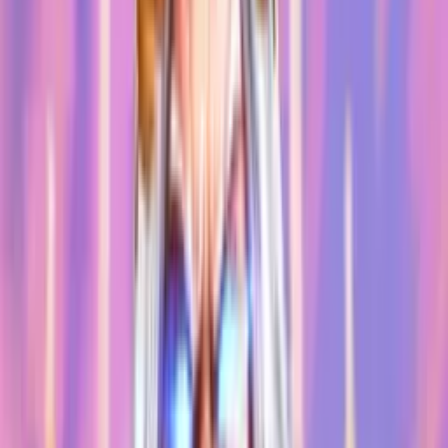
Thông Số