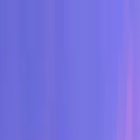
Bỏ qua đến nội dung chính
Trang Chủ
Slot Games
Casino
Tìm Kiếm
Khuyến Mãi
Hướng
Dẫn
Chơi tại Rizzy