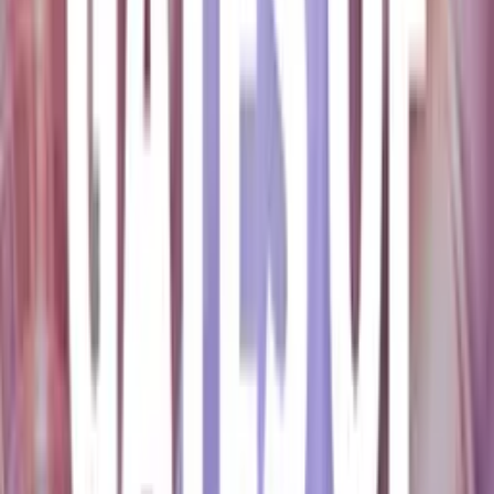
+ 100 Free Spins cho
Bsg Gold Canyon
Đăng ký & Nhận 100 Free Spins