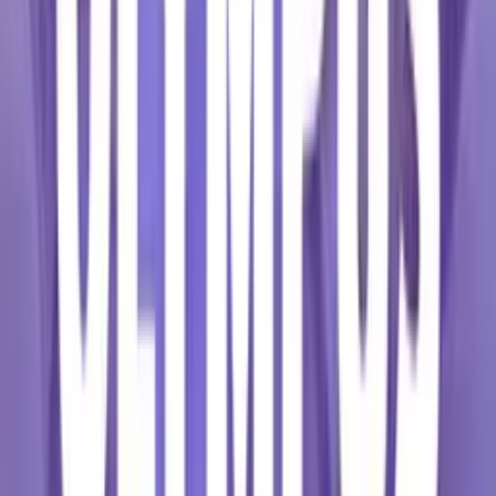
Momo/VietQR