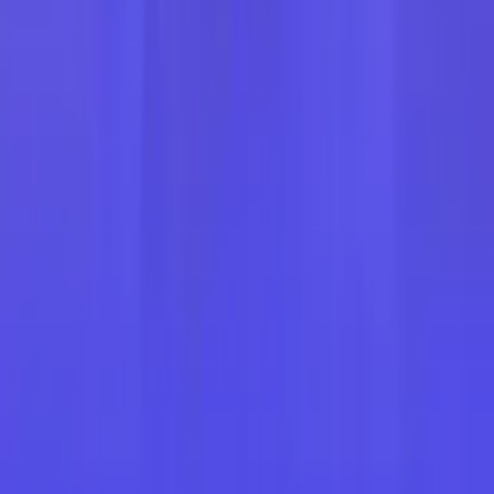
Lợi thế +
1.00
% RTP
RTP 96.67% đặt Bsg Gold Canyon trên mức trung bình ngành —
house edge 3.33%, mỗi 1,000,000 VND đặt cược, nhà cái giữ lại
33,300 VND. Tốt hơn nhiều slot medium volatility cùng thể loại.
Trong batch 73, Gold Canyon nằm ở mid-tier RTP — tốt hơn
Frankenslots (96.26%) nhưng thấp hơn Gladiator (96.89%) và Glam
Life (97%). Medium volatility phân phối thưởng cân bằng: wins đều
đặn trong base game, Free Spins với multipliers cho payouts lớn
hơn. Gamble Feature là wild card — có thể đẩy effective payout lên
đáng kể nhưng cũng tăng actual variance. Max win 1,000x khiêm
tốn phản ánh medium vol profile — ceiling vừa phải nhưng đạt
được dễ hơn. Tổng thể, RTP + medium vol cho sessions chất lượng
— không quá ổn định như low vol, không quá swing như high vol.
96.67
%