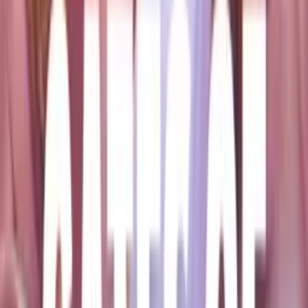
Nhân đôi tiền nạp
Welcome Bonus 100%
Nạp
500,000đ