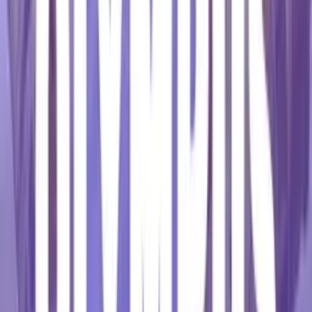
Rút tiền 24h