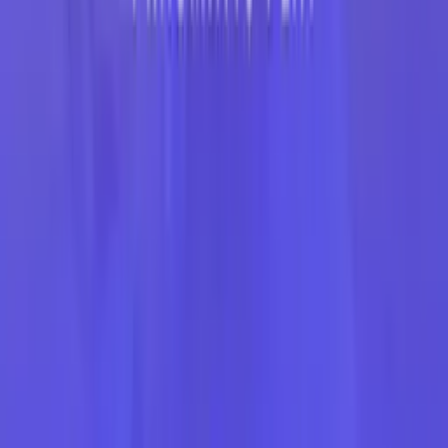
Casino khác
95.67
%