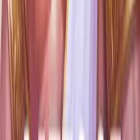
Hỗ trợ tiếng Việt 24/7