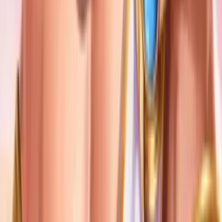
Max Win
1,000x
Layout
5x3