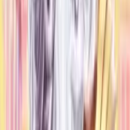
Đã xác minh