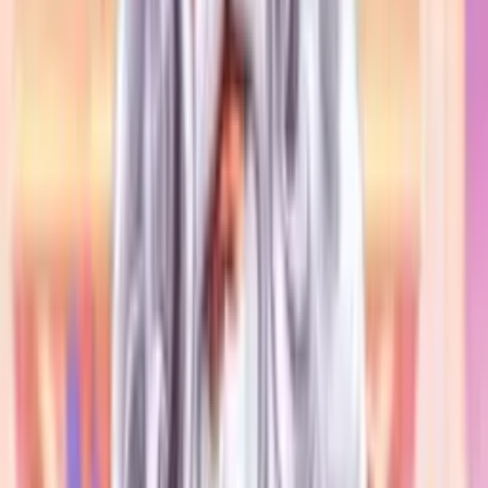
Game Tương Tự