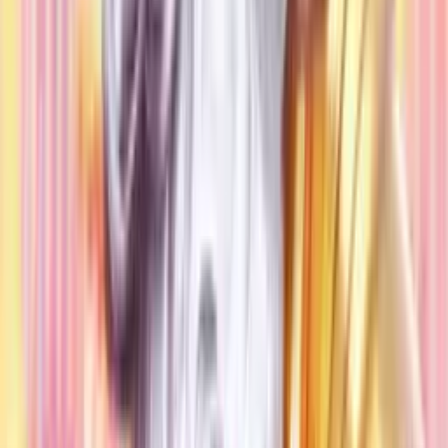
Cập nhật:
06/08/2026
Betsoft
Slots
Bsg Gold Canyon
DEMO