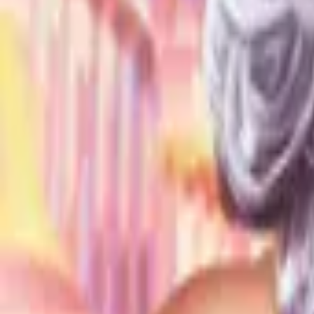
Trang Chủ
/
Slots
/
Betsoft
/
Bsg Stampede