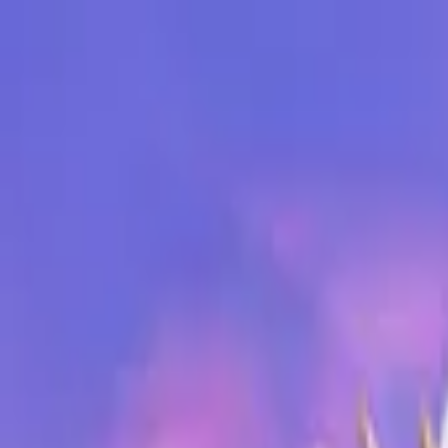
Bỏ qua đến nội dung chính
Trang Chủ
Slot Games
Casino
Tìm Kiếm
Khuyến Mãi
Hướng Dẫn
Chơi 