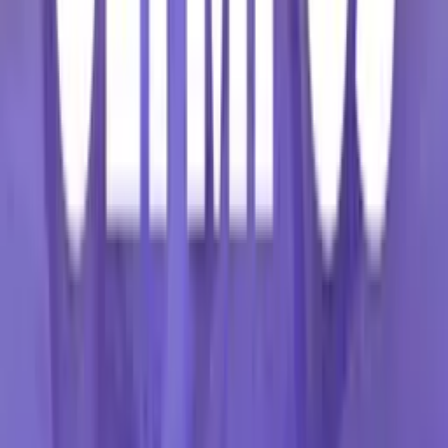
RTP Cao Nhất
Bsg Three Wishes
tại
Rizzy
+
1.47
%