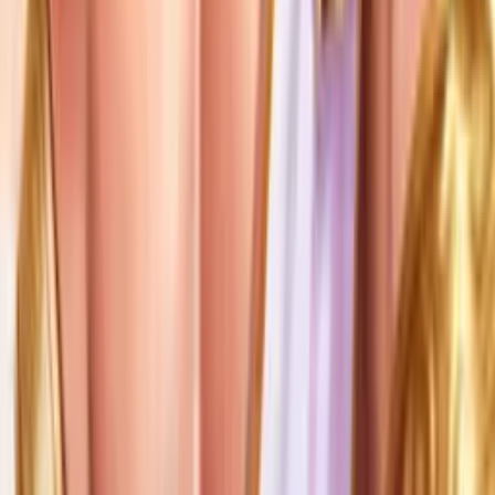
Có tại Rizzy Casino