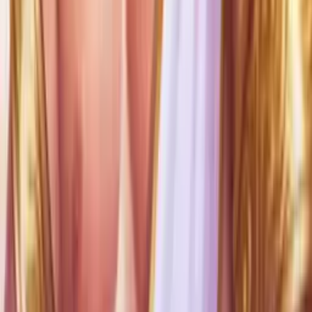
Rút tiền qua Momo, VietQR