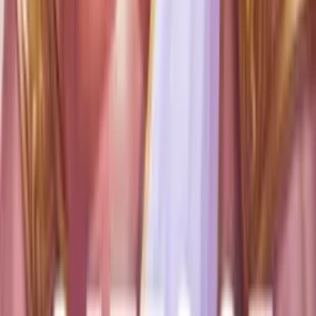
Hỗ trợ tiếng Việt 24/7