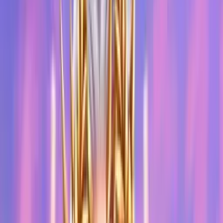
Xem Trước