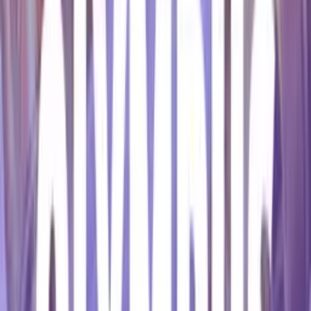
5,000+ đã đăng ký