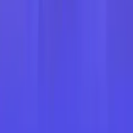
Lợi thế +
1.47
% RTP
Bsg Three Wishes có RTP tối đa 96.97% (dao động từ 95.5% đến
96.97%), cao hơn mức trung bình ngành 96%. House edge chỉ
3.03% ở mức RTP cao nhất, nghĩa là nhà cái giữ lại 3.03 đồng từ
mỗi 100 đồng cược trong dài hạn. So với mức trung bình 4%, đây là
lợi thế đáng kể cho người chơi. RTP 96.97% kết hợp volatility trung
bình tạo sự cân bằng tốt - bạn sẽ nhận được phần thưởng thường
xuyên hơn các slot volatility cao, nhưng vẫn có cơ hội thắng giá trị
hợp lý nhờ Stacked Wilds và multipliers trong Free Spins. Tỷ lệ này
đặc biệt hấp dẫn cho người chơi ưa thích sessions dài với biến động
vừa phải.
96.97
%
RTP
500x