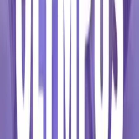
Momo/VietQR