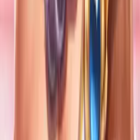
RTP
96.37
%
Cao
Biến động
Trung Bình