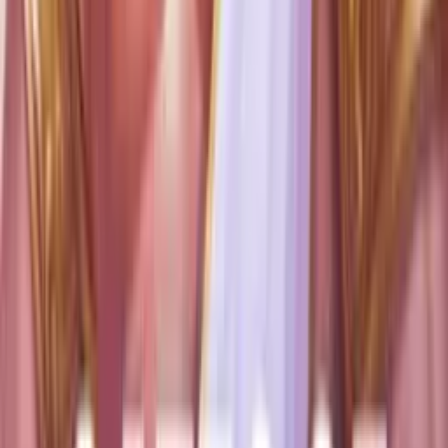
Hỗ trợ tiếng Việt 24/7