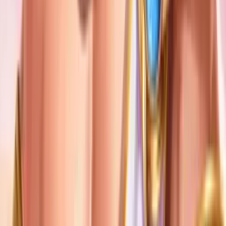
Max Win
500x
Layout
5x4