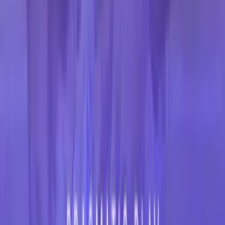
Rizzy Casino