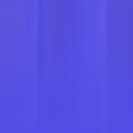
Lợi thế +
1.46
% RTP
RTP 97.03% (max) và 95.57% (min) của Sleighin' It nằm trong top
tier của Betsoft, cao hơn đáng kể so với mức trung bình 96% của
ngành. Biên độ RTP 1.46% cho phép casino điều chỉnh, nhưng
ngay cả ở mức thấp nhất vẫn cạnh tranh. Kết hợp với độ biến động
trung bình, game cung cấp sự cân bằng tốt giữa tần suất thắng và
kích thước phần thưởng. Progressive jackpot góp phần vào tổng giá
trị trả về dài hạn, mặc dù max win 1,000x tương đối khiêm tốn.
97.03
%
RTP
1,000x
Max Win
Trung Bình
Biến Động