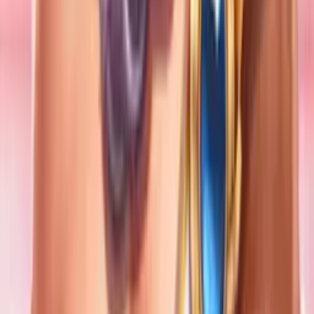
RTP
97.03
%
Cao
Biến động
Trung Bình