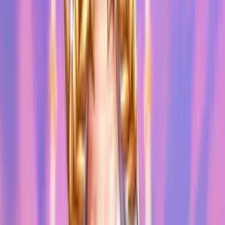
Đánh Giá