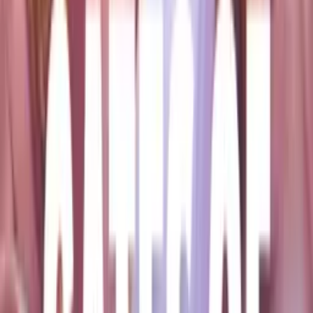
Nhân đôi tiền nạp
Welcome Bonus 100%
Nạp
500,000đ