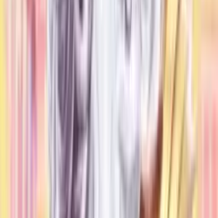
Đã xác minh