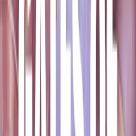
Chơi với
1,000,000đ