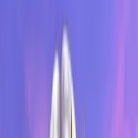
Trang Chủ
/
Slots
/
Betsoft
/
Yak, Yeti & Roll