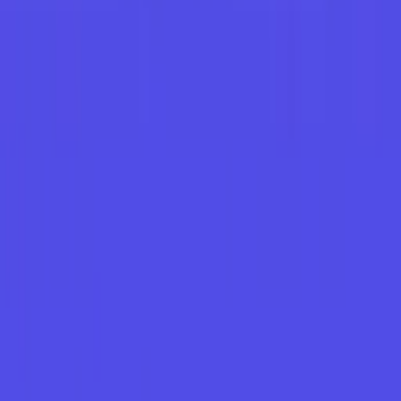
629x
Max Win
Trung Bình
Biến Động