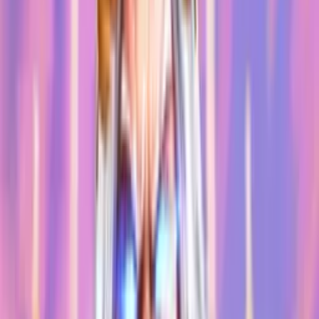
Thông Số