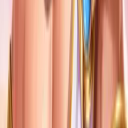
Max Win
629x
Layout
5x3