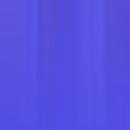
Lợi thế +
1.49
% RTP
Yak, Yeti & Roll cung cấp RTP dao động từ 94.99% đến 96.48%,
với phiên bản cao nhất ở mức khá tốt trong phân khúc game
Megaways. Ở RTP 96.48%, người chơi có thể kỳ vọng nhận lại
khoảng 96.48 đồng cho mỗi 100 đồng đặt cược trong dài hạn. Tuy
nhiên, cần lưu ý rằng một số nền tảng có thể chạy phiên bản RTP
thấp hơn (94.99%), giảm đáng kể lợi thế cho người chơi. Kết hợp
với độ biến động trung bình, game này phù hợp cho những ai muốn
cân bằng giữa tần suất thắng và giá trị phần thưởng, dù mức thắng
tối đa 629x khiêm tốn hơn so với tiêu chuẩn Megaways thông
thường. Nên ưu tiên các casino cung cấp phiên bản RTP 96.48% để
tối ưu hóa trải nghiệm chơi.
96.48
%
RTP