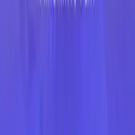
Casino khác
94.99
%