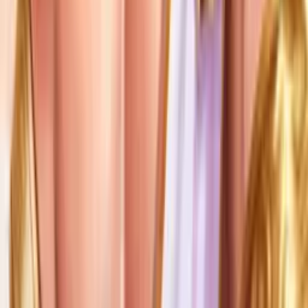
Có tại Rizzy Casino