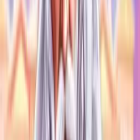
Hỏi Đáp