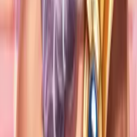
Chơi Demo