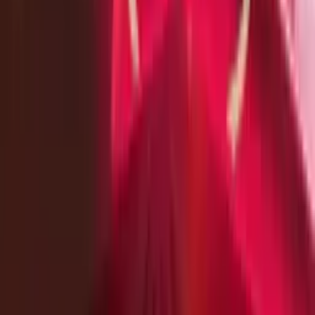
Có tại Rizzy Casino