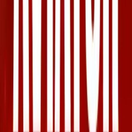
Momo/VietQR