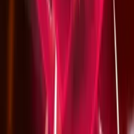
RTP
96.18
%
Cao
Biến động
Trung Bình