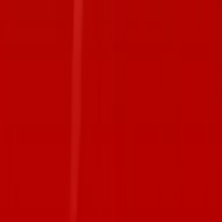
Lợi thế +
0.76
% RTP
RTP 96.18% đặt Bgaming Mine Gems trong vùng average — house
edge 3.82%, mỗi 1,000,000 VND đặt cược, nhà cái giữ lại 38,200
VND. Mức này tương đương trung bình ngành 96%, không quá
cao nhưng hoàn toàn chấp nhận được. BGaming duy trì RTP ổn
định không thay đổi giữa các casino. Medium volatility phù hợp
format mines — wins phân phối đều hơn high volatility, cash out
sớm nhận thưởng thường xuyên. Max win 2,500x đạt được khi mở
gần hết grid với nhiều mìn — lý thuyết possible nhưng xác suất rất
thấp. Trong thực tế, sessions stable với hệ số 2x-10x khi cash out
sớm là phổ biến nhất.
96.18
%
RTP
2,500x