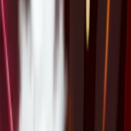
Cách Chơi