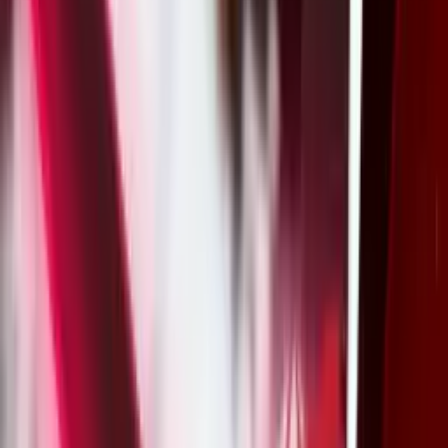
SlotXin Editorial Team
Chuyên gia đánh giá game