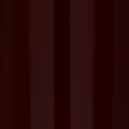
Bỏ qua đến nội dung chính
Trang Chủ
Slot Games
Casino
Tìm Kiếm
Khuyến Mãi
Hướng
Dẫn
Chơi tại Rizzy