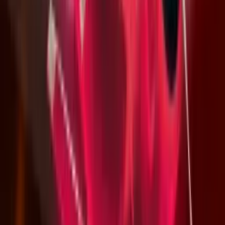
Chơi Demo