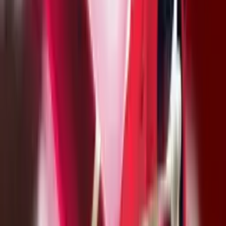
Cập nhật:
08/08/2026
BGaming
Arcade
Bgaming Mine Gems
DEMO