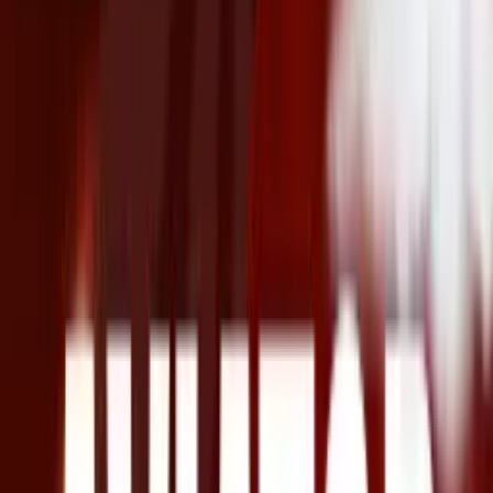
Nhân đôi tiền nạp
Welcome Bonus 100%
Nạp
500,000đ