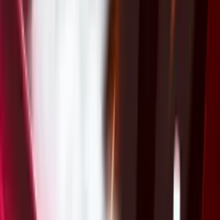
Hỏi Đáp