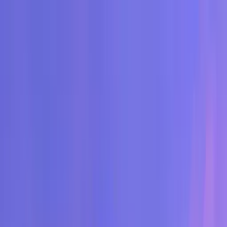
Bỏ qua đến nội dung chính
Trang Chủ
Slot Games
Casino
Tìm Kiếm
Khuyến Mãi
Hướng
Dẫn
Chơi tại Rizzy