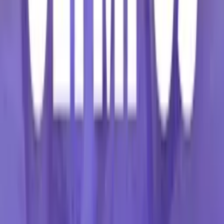
RTP Cao Nhất
Bone Bonanza
tại
Rizzy
+
0.88
%