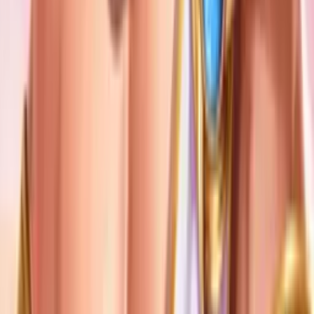
Max Win
2,000x
Layout
6x5