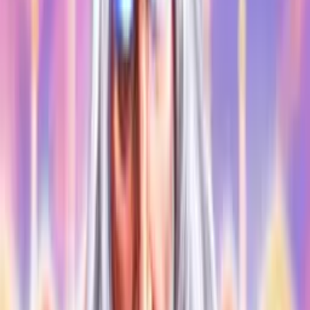
Cách Chơi