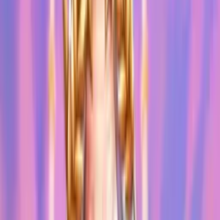
Đánh Giá