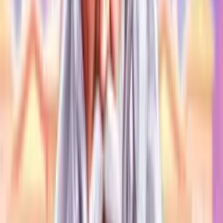
Hỏi Đáp