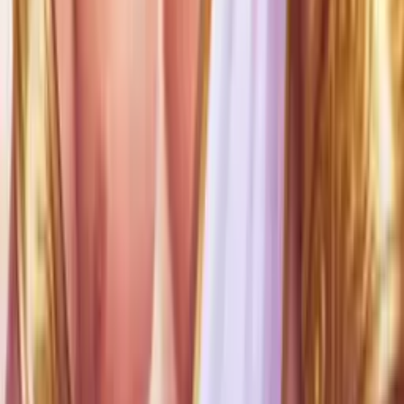
Rút tiền qua Momo, VietQR