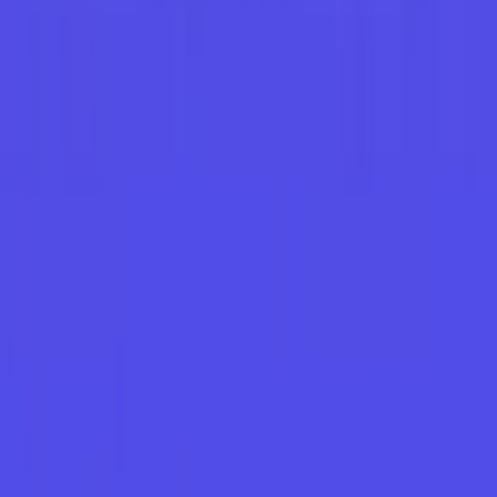
RTP 96.25% vượt mức trung bình, tối ưu lợi nhuận dài hạn