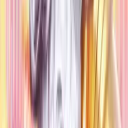
Cập nhật:
05/08/2026
BGaming
Slots
Chicken Rush
DEMO