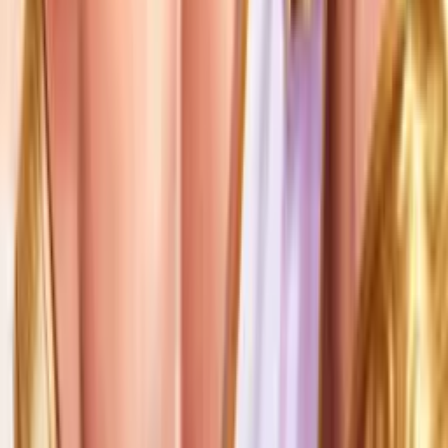
Có tại Rizzy Casino