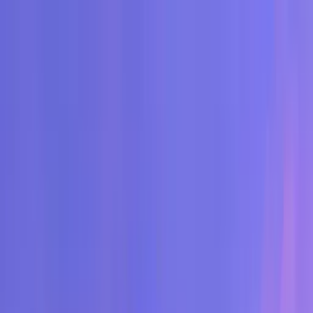
Bỏ qua đến nội dung chính
Trang Chủ
Slot Games
Casino
Tìm Kiếm
Khuyến Mãi
Hướng
Dẫn
Chơi tại Rizzy