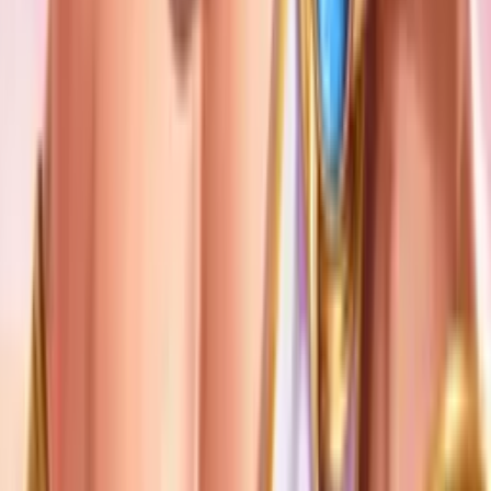
Max Win
2,500x
Layout
3x3