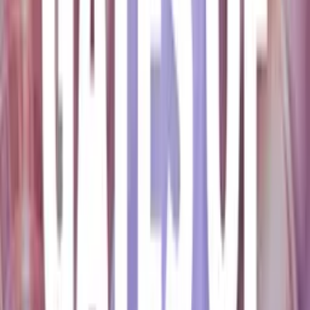
+ 100 Free Spins cho
Chicken Rush
Đăng ký & Nhận 100 Free Spins