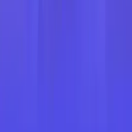
Lợi thế +
1.89
% RTP
RTP 96.25% (max) vượt mức trung bình ngành 96%, với range
94.36%-96.25%. Chênh lệch 1.89% giữa min và max khá lớn: trong
1,000 lượt cược 10,000 VND, bạn mất thêm 189,000 VND lý
thuyết ở RTP thấp nhất. Luôn kiểm tra RTP của casino trước khi
chơi. Ở RTP max, game mang lại lợi nhuận dài hạn tốt, phù hợp với
volatility trung bình-cao.
96.25
%
RTP
2,500x
Max Win
Trung Bình - Cao
Biến Động