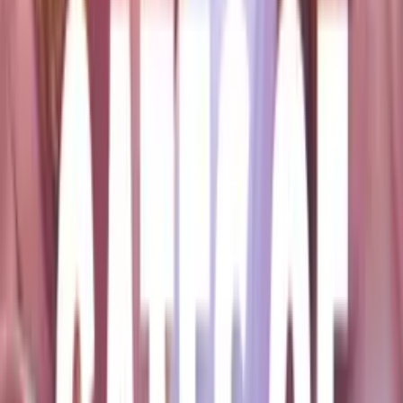
Nhân đôi tiền nạp
Welcome Bonus 100%
Nạp
500,000đ