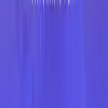
Casino khác
94.36
%