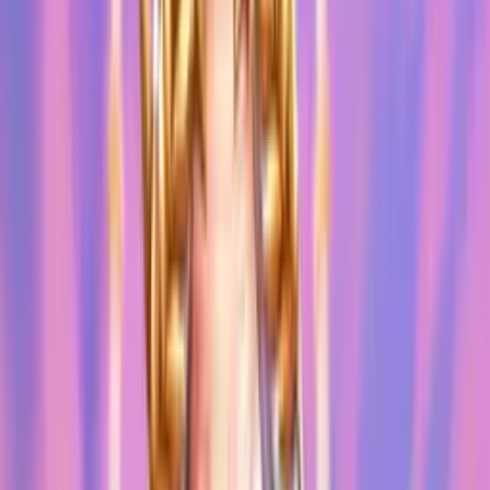
Đánh Giá