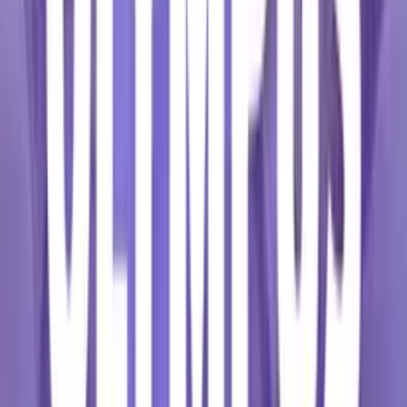
Momo/VietQR