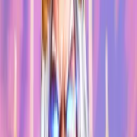
Thông Số