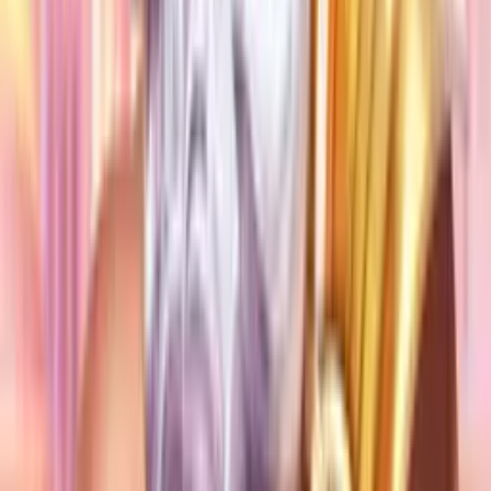
Chơi tại Rizzy
+100 Free Spins