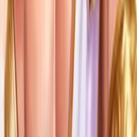
Có tại Rizzy Casino