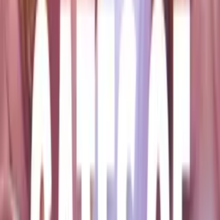
Nhân đôi tiền nạp
Welcome Bonus 100%
Nạp
500,000đ