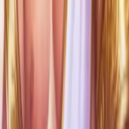
Rút tiền qua Momo, VietQR