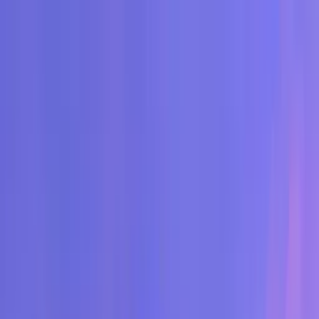
Bỏ qua đến nội dung chính
Trang Chủ
Slot Games
Casino
Tìm Kiếm
Khuyến Mãi
Hướng
Dẫn
Chơi tại Rizzy