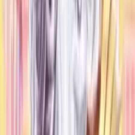
Đã xác minh