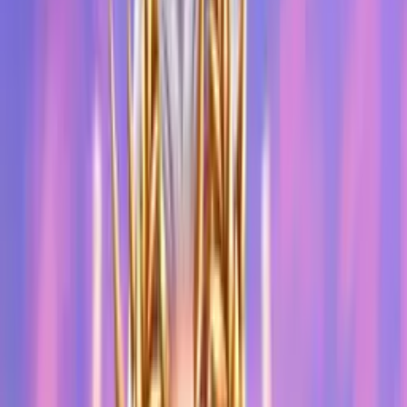
Xem Trước