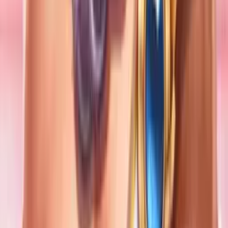
RTP
96.04
%
Cao
Biến động
Cao