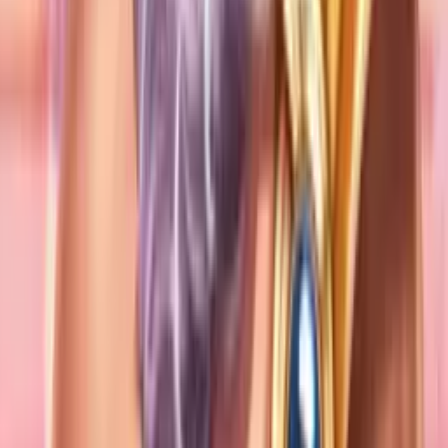
Chơi Demo