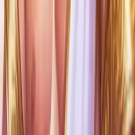
Rút tiền qua Momo, VietQR