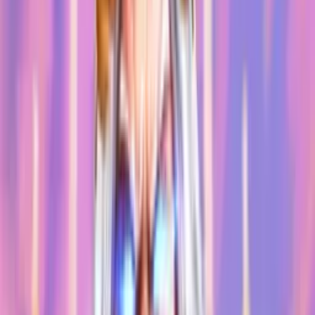
Thông Số