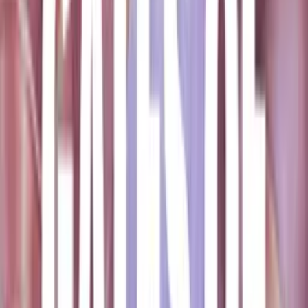
Chơi với
1,000,000đ