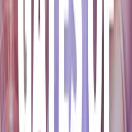
+ 100 Free Spins cho
Halloween Bonanza
Đăng ký & Nhận 100 Free Spins