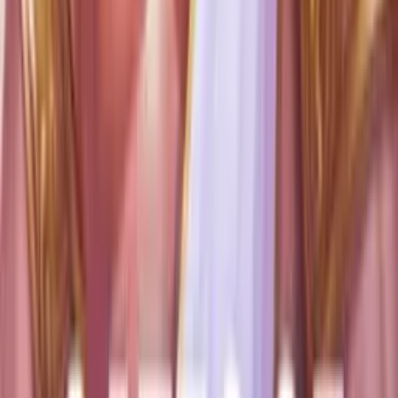
Hỗ trợ tiếng Việt 24/7