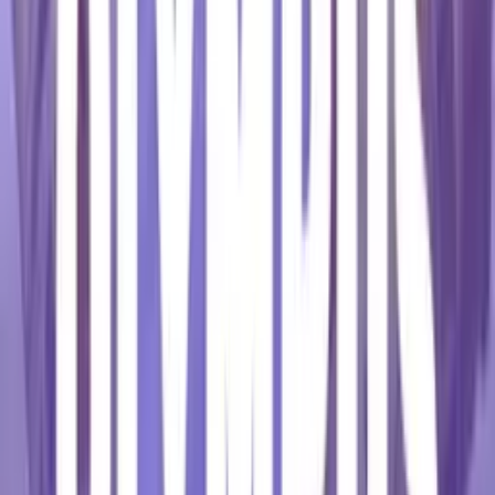
Rút tiền 24h