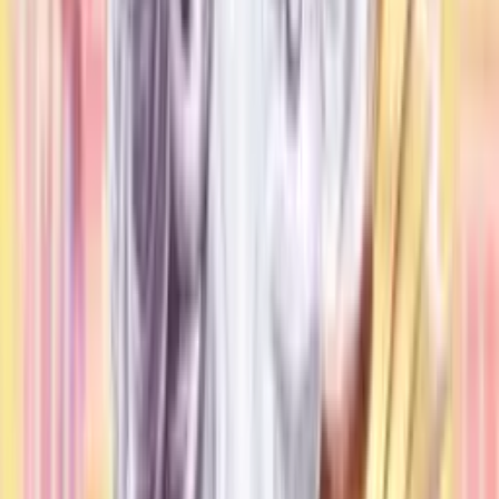
Đã xác minh