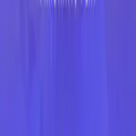
Casino khác
95.35
%