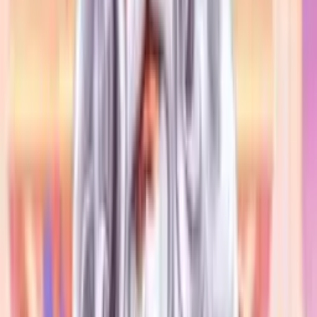
Game Tương Tự