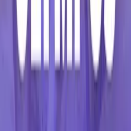
RTP Cao Nhất
Halloween Bonanza
tại
Rizzy
+
0.69
%