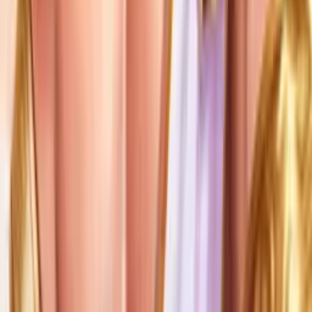
Có tại Rizzy Casino