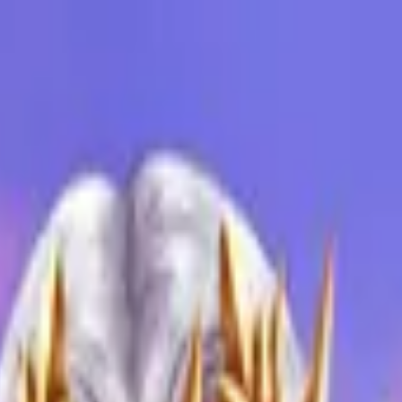
tại Rizzy