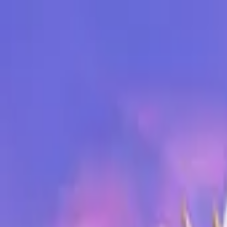
Bỏ qua đến nội dung chính
Trang Chủ
Slot Games
Casino
Tìm Kiếm
Khuyến Mãi
Hướng Dẫn
Chơi 