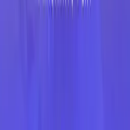
Casino khác
94.3
%