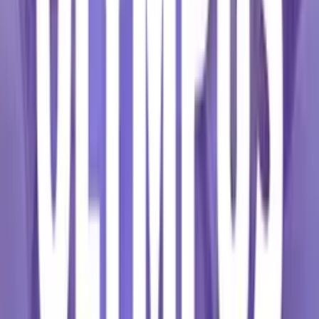
Momo/VietQR