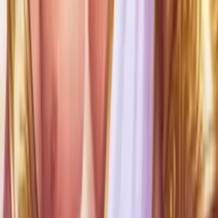
Rút tiền qua Momo, VietQR