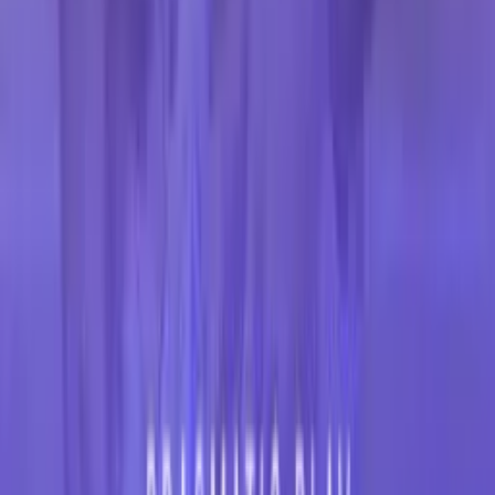
Rizzy Casino