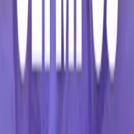
RTP Cao Nhất
Pop Zen
tại
Rizzy
+
1.96
%