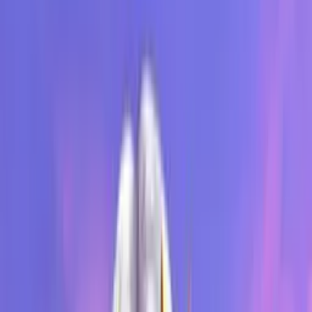
Trang Chủ
/
Slots
/
BGaming
/
Pop Zen