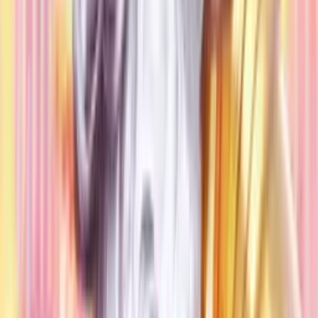
Cập nhật:
06/08/2026
BGaming
Slots
Pop Zen
DEMO