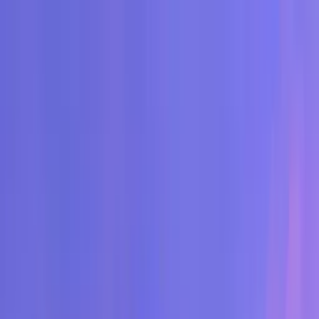
Bỏ qua đến nội dung chính
Trang Chủ
Slot Games
Casino
Tìm Kiếm
Khuyến Mãi
Hướng
Dẫn
Chơi tại Rizzy