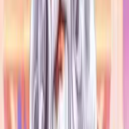
Game Tương Tự