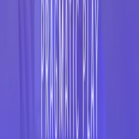
96.26
%