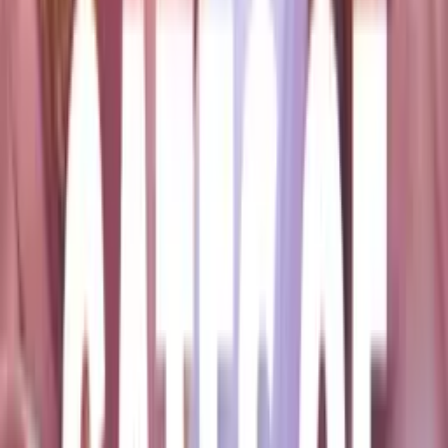
Nhân đôi tiền nạp
Welcome Bonus 100%
Nạp
500,000đ