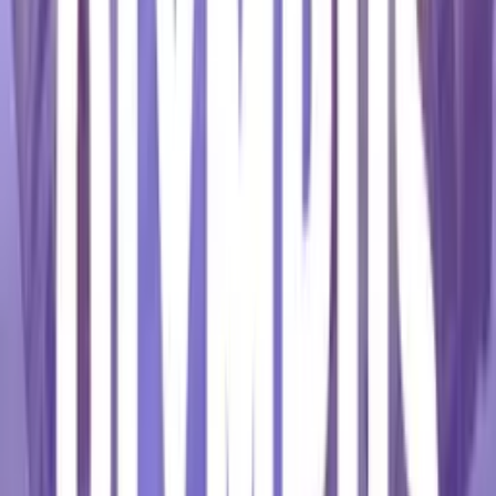
Rút tiền 24h