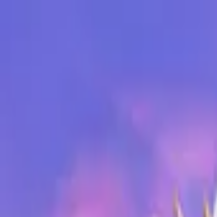
Bỏ qua đến nội dung chính
Trang Chủ
Slot Games
Casino
Tìm Kiếm
Khuyến Mãi
Hướng Dẫn
Chơi 