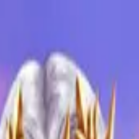
tại Rizzy