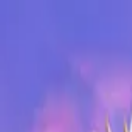
Bỏ qua đến nội dung chính
Trang Chủ
Slot Games
Casino
Tìm Kiếm
Khuyến Mãi
Hướng Dẫn
Chơi 