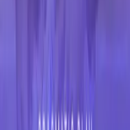
Rizzy Casino