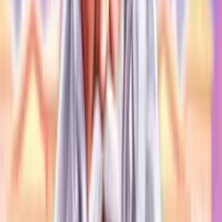
Hỏi Đáp