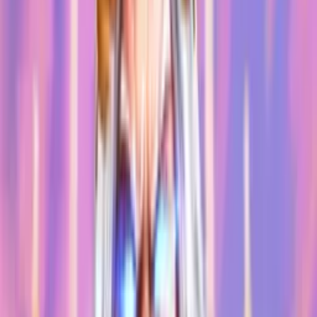
Thông Số