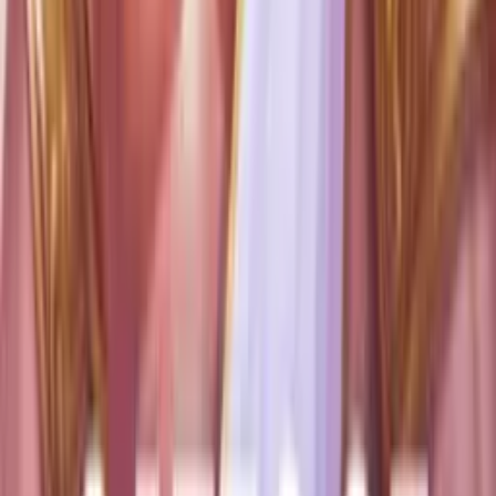
Hỗ trợ tiếng Việt 24/7