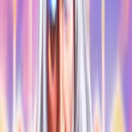
Cách Chơi