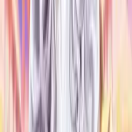
SlotXin Editorial Team
Chuyên gia đánh giá game