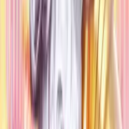
Cập nhật:
10/08/2026
Booming Games
Slots
Booming Bananas
DEMO