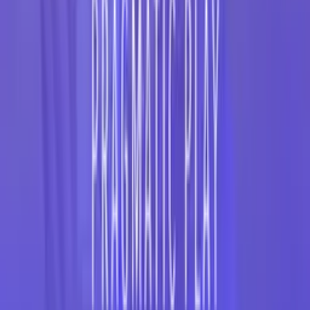
96.65
%