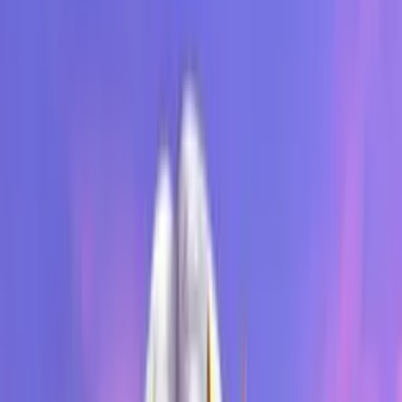
Trang Chủ
/
Slots
/
Booming Games
/
Booming Bananas