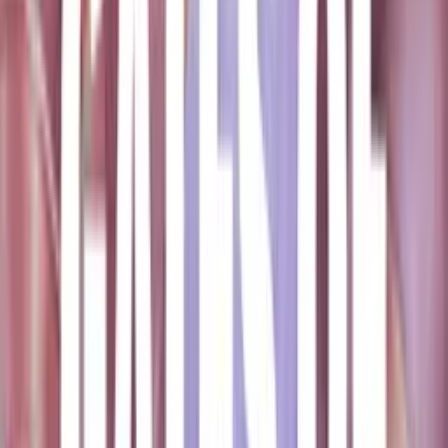
Chơi với
1,000,000đ