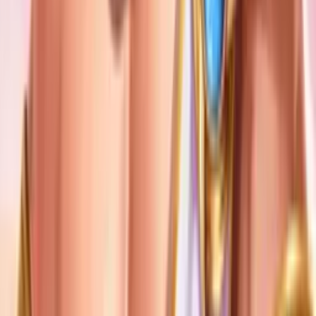
Max Win
4,077x
Layout
5x3