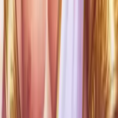
Rút tiền qua Momo, VietQR