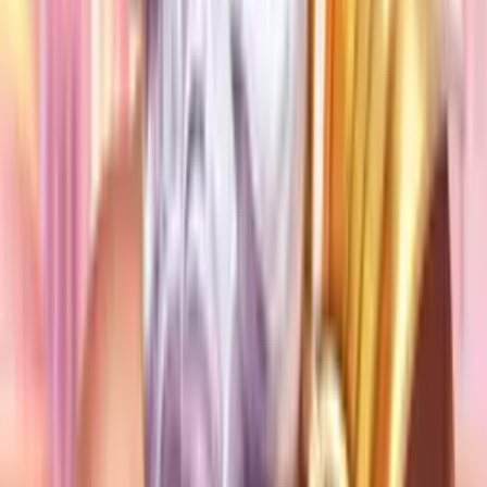
Chơi tại Rizzy
+100 Free Spins