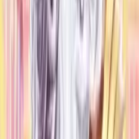
Đã xác minh