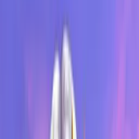
Trang Chủ
/
Slots
/
Booming Games
/
Classic Fantastic