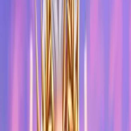
Xem Trước