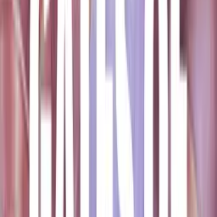
Chơi với
1,000,000đ