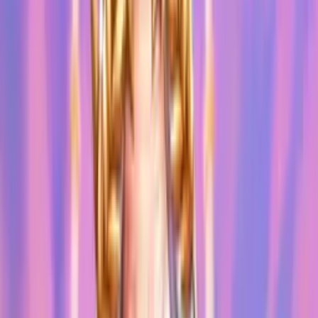
Đánh Giá