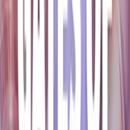
+ 100 Free Spins cho
Classic Fantastic
Đăng ký & Nhận 100 Free Spins