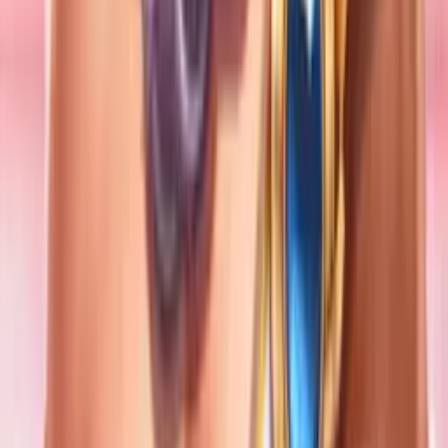
RTP
96.99
%
Cao
Biến động
Trung Bình