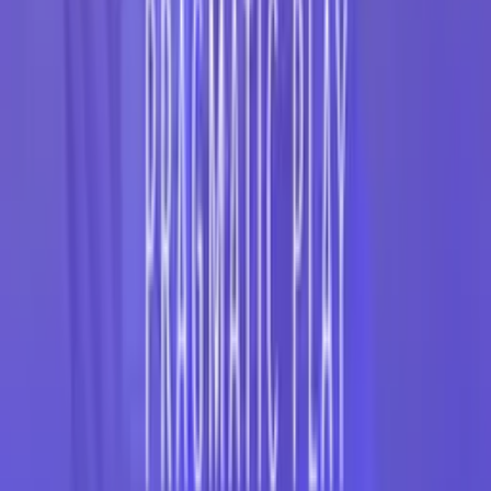
96.99
%