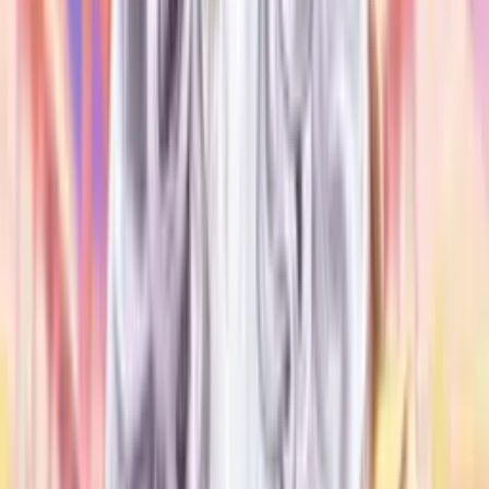
SlotXin Editorial Team
Chuyên gia đánh giá game