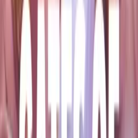
Nhân đôi tiền nạp
Welcome Bonus 100%
Nạp
500,000đ