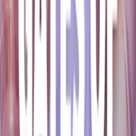
+ 100 Free Spins cho
Jester's Riches
Đăng ký & Nhận 100 Free Spins