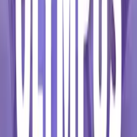
Momo/VietQR