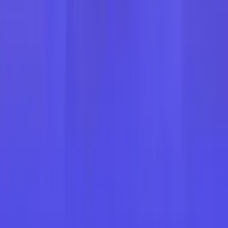
Lợi thế +
1.47
% RTP
RTP 96.93% là điểm sáng lớn nhất của game, nằm trong top slot có
RTP cao. Kết hợp với độ biến động thấp, người chơi có thể kỳ vọng
tỷ lệ hoàn vốn tốt trong dài hạn. Phù hợp cho chiến lược chơi bền
vững và quản lý ngân sách hiệu quả.
96.93
%
RTP
1,000x
Max Win
Thấp
Biến Động