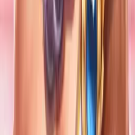
RTP
96.93
%
Cao
Biến động
Thấp