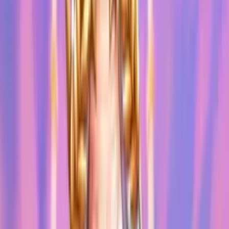
Đánh Giá