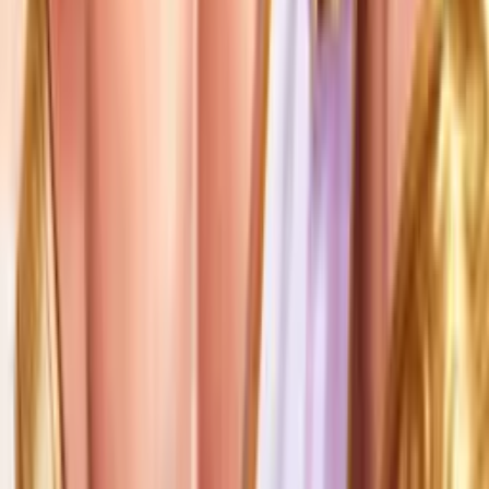
Có tại Rizzy Casino