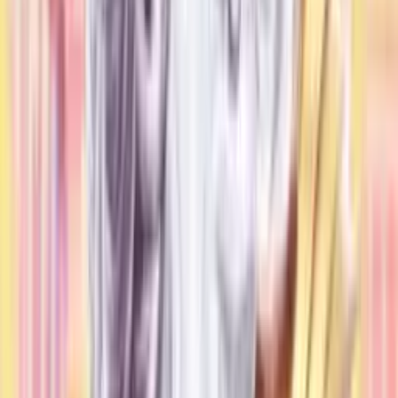
Đã xác minh