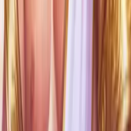
Rút tiền qua Momo, VietQR