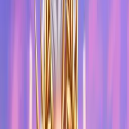
Xem Trước