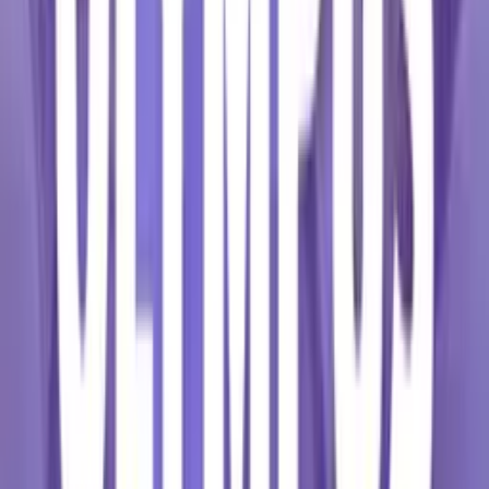
Momo/VietQR