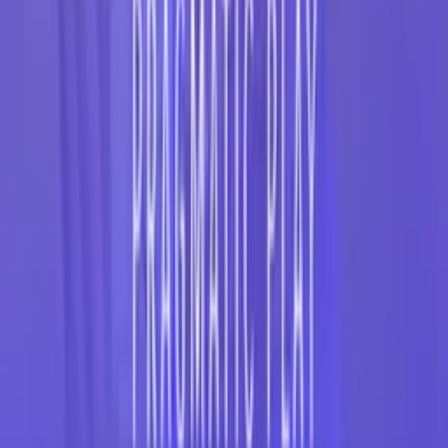
Rizzy Casino
96.82
%