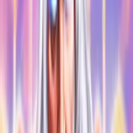
Cách Chơi