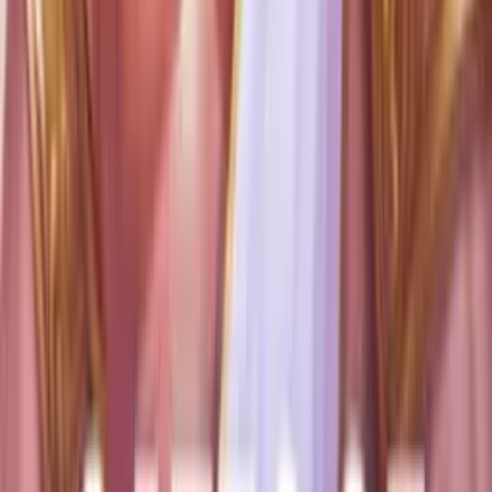
Hỗ trợ tiếng Việt 24/7