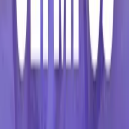
RTP Cao Nhất
The Wild Wings of Phoenix Deluxe
tại
Rizzy
+
0.82
%