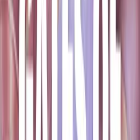
Chơi với
1,000,000đ