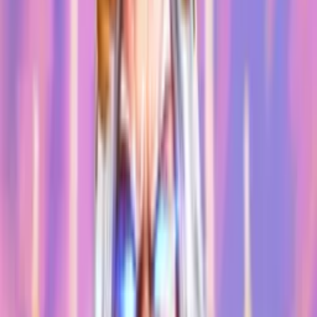
Thông Số