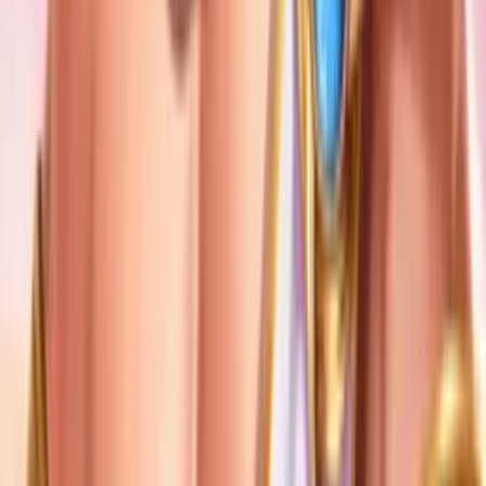
Max Win
803x
Layout
5x3