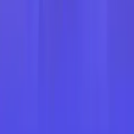
Lợi thế +
1.17
% RTP
Wild Pride sở hữu RTP 96.5% ở phiên bản cao nhất, vượt mức
chuẩn 96% của ngành. RTP tối thiểu 95.33% cũng ở mức chấp nhận
được, cho thấy Booming Games tạo ra sản phẩm công bằng. Tuy
nhiên, cần lưu ý RTP này đã bao gồm cả Progressive Jackpot -
nghĩa là một phần % RTP nằm ở giải độc đắc hiếm khi trúng. RTP
của base game thực tế thấp hơn con số công bố. Volatility Medium
kết hợp RTP tốt tạo trải nghiệm chơi thoải mái cho session dài,
nhưng maxwin 803x thấp có nghĩa bạn phụ thuộc vào Progressive
Jackpot cho các hit lớn.
96.5
%
RTP
803x
Max Win