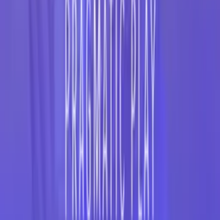
96.5
%