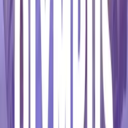
Rút tiền 24h