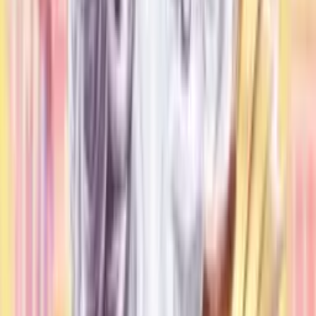
Đã xác minh