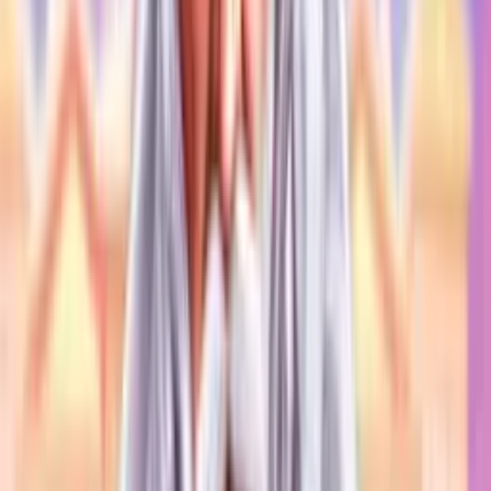
Hỏi Đáp