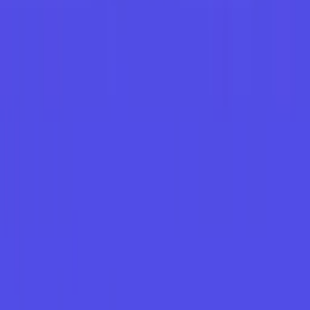
Trung Bình
Biến Động