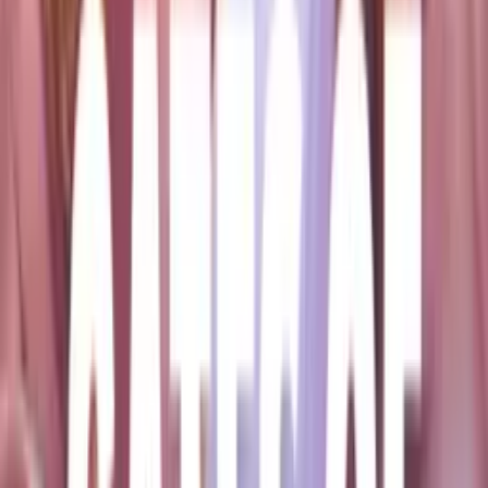
Nhân đôi tiền nạp
Welcome Bonus 100%
Nạp
500,000đ