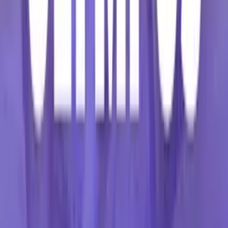
RTP Cao Nhất
Wild Pride
tại
Rizzy
+
1.17
%