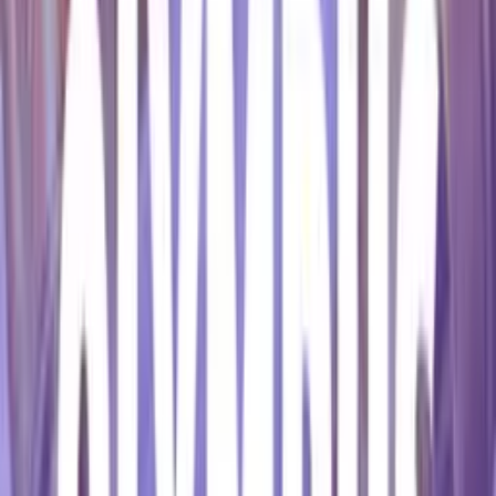
5,000+ đã đăng ký