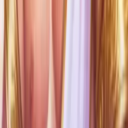
Rút tiền qua Momo, VietQR