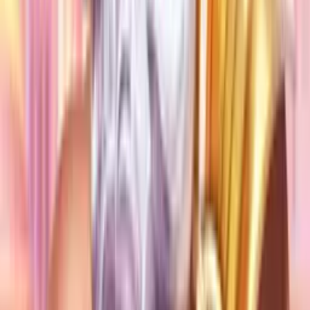
Chơi tại Rizzy
+100 Free Spins