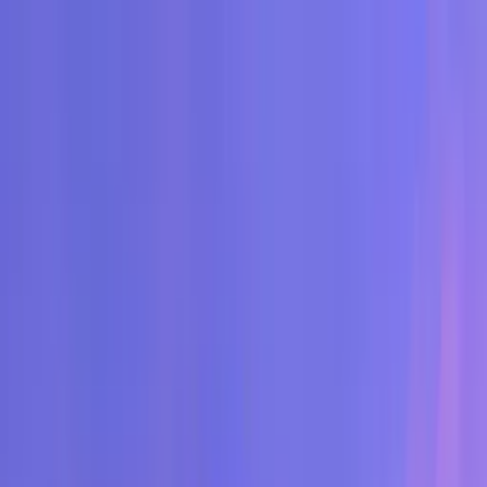
Bỏ qua đến nội dung chính
Trang Chủ
Slot Games
Casino
Tìm Kiếm
Khuyến Mãi
Hướng
Dẫn
Chơi tại Rizzy