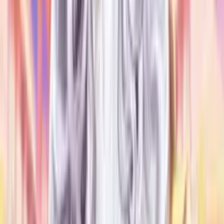
SlotXin Editorial Team
Chuyên gia đánh giá game