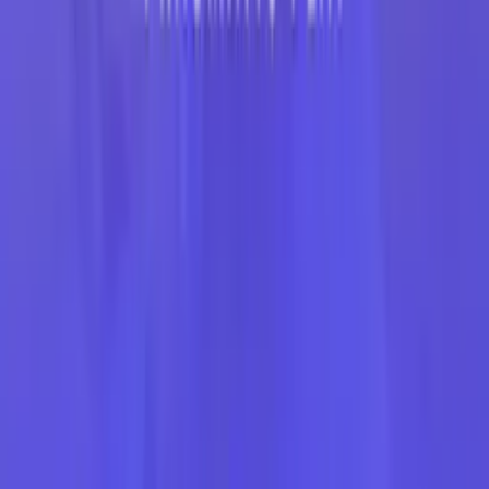
Casino khác
94.9
%