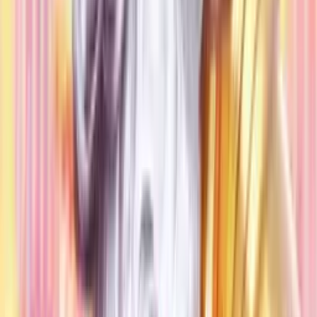
Cập nhật:
07/08/2026
Endorphina
Slots
Endorphina 2 Aristocats
DEMO