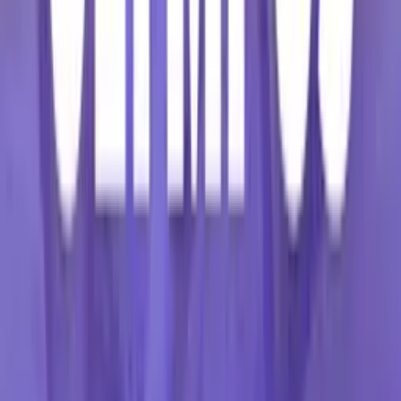
RTP Cao Nhất
Endorphina 2 Aristocats
tại
Rizzy
+
1.49
%