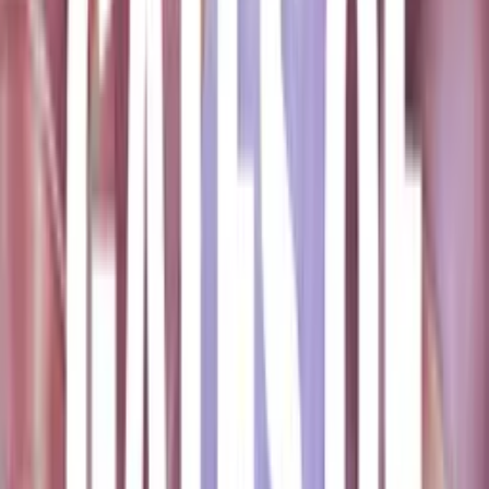
Chơi với
1,000,000đ