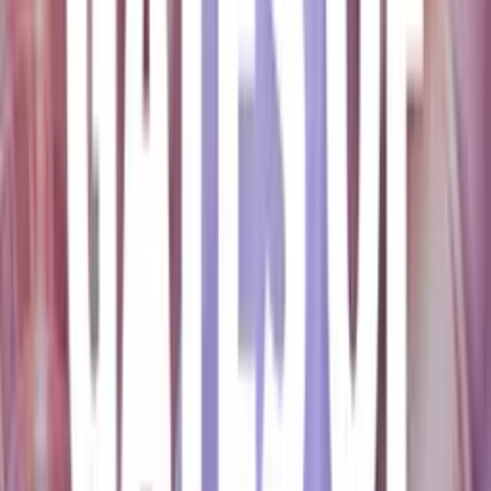
+ 100 Free Spins cho
Endorphina 2 Aristocats
Đăng ký & Nhận 100 Free Spins