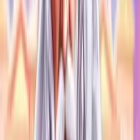
Hỏi Đáp