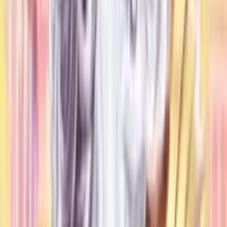
Đã xác minh