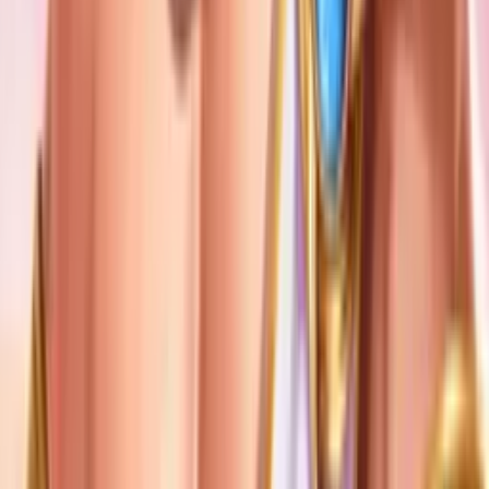
Max Win
2,500x
Layout
5x3