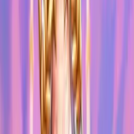
Đánh Giá