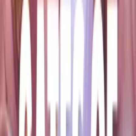
Nhân đôi tiền nạp
Welcome Bonus 100%
Nạp
500,000đ