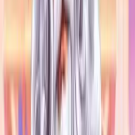
Game Tương Tự