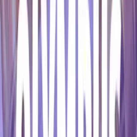
5,000+ đã đăng ký