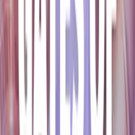
+ 100 Free Spins cho
Endorphina 2 Fisher King
Đăng ký & Nhận 100 Free Spins