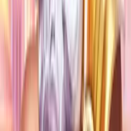
Chơi tại Rizzy
+100 Free Spins