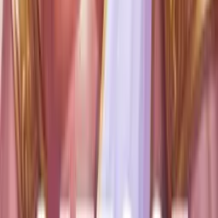
Hỗ trợ tiếng Việt 24/7