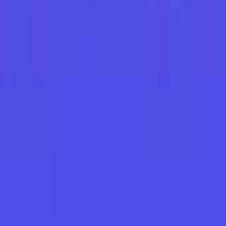
Max Win
Trung Bình
Biến Động