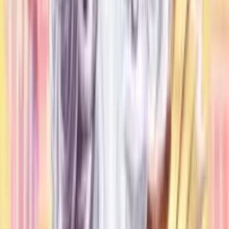
Đã xác minh