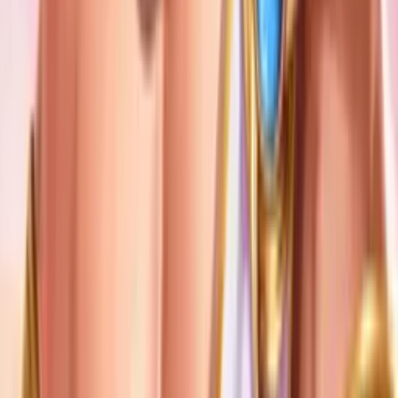
Max Win
1,000x
Layout
5x3