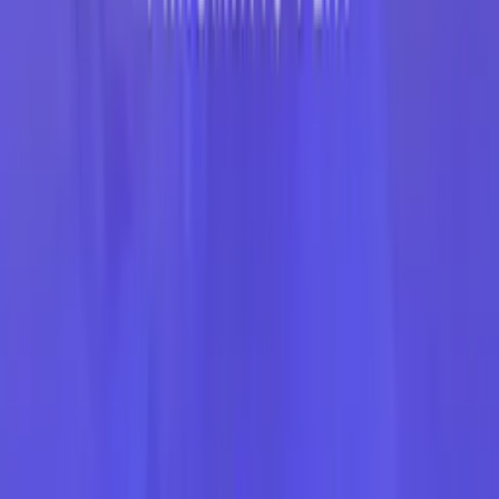
Casino khác
94.76
%