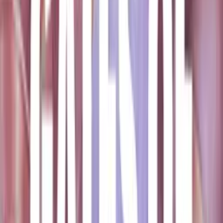
Chơi với
1,000,000đ