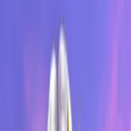
Trang Chủ
/
Slots
/
Endorphina
/
Endorphina 2 Fisher King