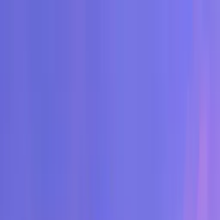
Bỏ qua đến nội dung chính
Trang Chủ
Slot Games
Casino
Tìm Kiếm
Khuyến Mãi
Hướng
Dẫn
Chơi tại Rizzy