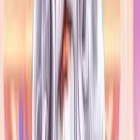
Game Tương Tự