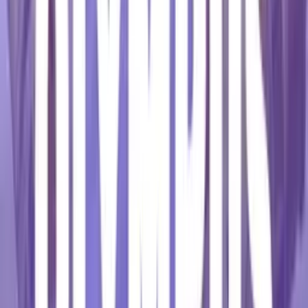
Rút tiền 24h