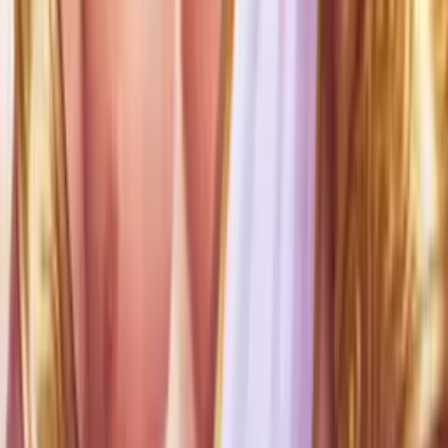
Rút tiền qua Momo, VietQR