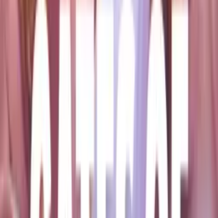
Nhân đôi tiền nạp
Welcome Bonus 100%
Nạp
500,000đ