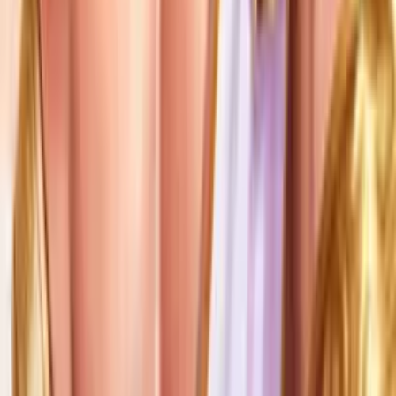
Có tại Rizzy Casino