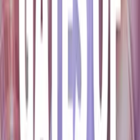
+ 100 Free Spins cho
Endorphina 2 Fortune Capybara
Đăng ký & Nhận 100 Free Spins