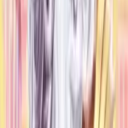
Đã xác minh