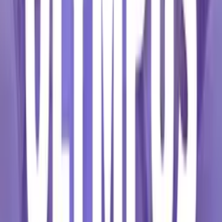
Momo/VietQR