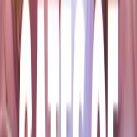
Nhân đôi tiền nạp
Welcome Bonus 100%
Nạp
500,000đ