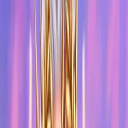
Xem Trước