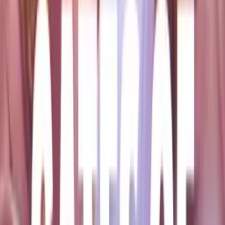
Nhân đôi tiền nạp
Welcome Bonus 100%
Nạp
500,000đ