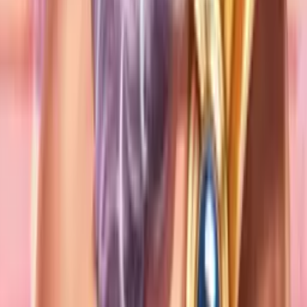
Chơi Demo