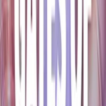
+ 100 Free Spins cho
Endorphina 2 Lucky Lands
Đăng ký & Nhận 100 Free Spins