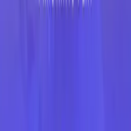
Casino khác
94.9
%