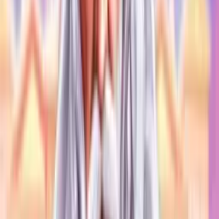
Hỏi Đáp