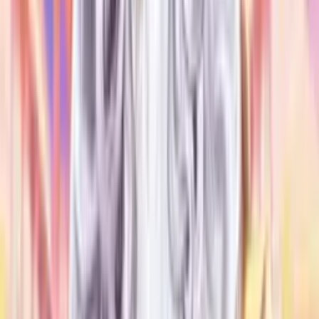
SlotXin Editorial Team
Chuyên gia đánh giá game