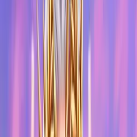
Xem Trước