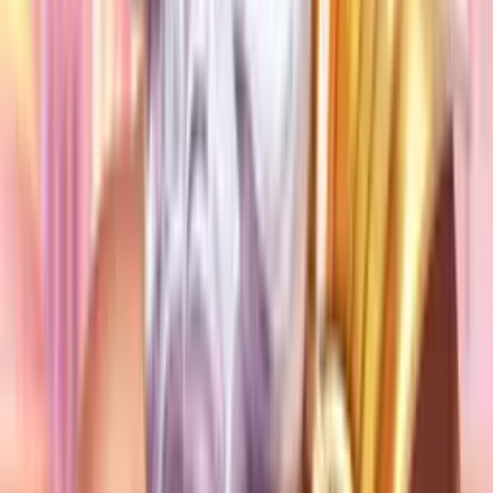
Chơi tại Rizzy
+100 Free Spins