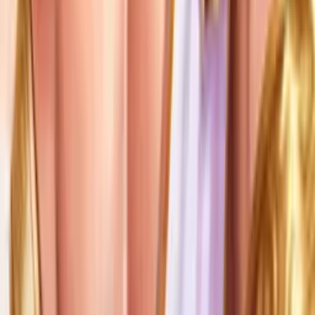
Có tại Rizzy Casino