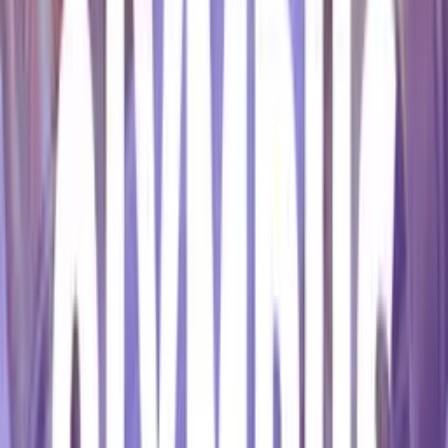
5,000+ đã đăng ký