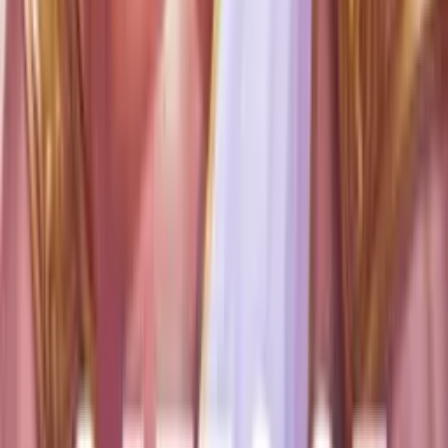
Hỗ trợ tiếng Việt 24/7