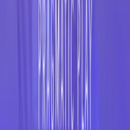
96.37
%