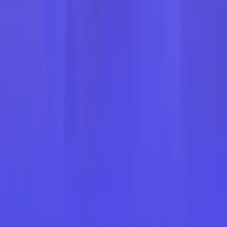
Lợi thế +
1.25
% RTP
Oriental Dragon có RTP dao động từ 95.24% đến 96.49%, với mức
tối đa 96.49% là một trong những RTP cao nhất trong toàn bộ
portfolio Endorphina. Biên độ chênh lệch 1.25% cho thấy có các
cấu hình khác nhau, nhưng ngay cả RTP tối thiểu 95.24% vẫn ở
mức chấp nhận được. Ở RTP 96.49%, cứ mỗi 10,000 đồng cược,
người chơi có thể kỳ vọng nhận lại 9,649 đồng về lý thuyết trong
dài hạn - một lợi thế rất tốt. Điều quan trọng là RTP này bao gồm cả
Gamble Feature, có nghĩa về mặt toán học, việc gamble không làm
thay đổi tỷ lệ hoàn trả tổng thể (gamble có xác suất công bằng 50-50
hoặc 25% cho mỗi bộ). Tuy nhiên, gamble làm tăng đáng kể độ biến
động vì bạn có thể mất toàn bộ khoản thắng hoặc nhân lên nhiều
lần. Với độ biến động medium-high, game có xu hướng trả thưởng
không đều - ít khoản thắng nhưng giá trị cao hơn. Phần thưởng tối
đa 4,049x kết hợp với RTP cao khiến game này có giá trị kỳ vọng