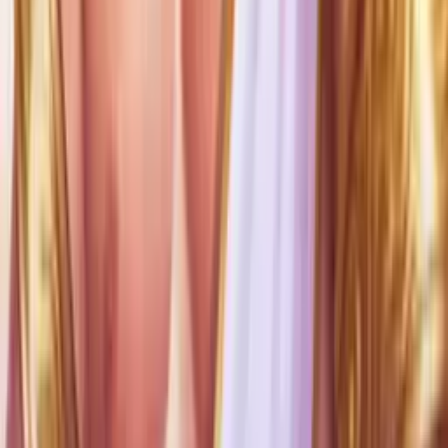
Rút tiền qua Momo, VietQR