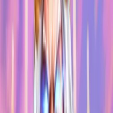
Thông Số