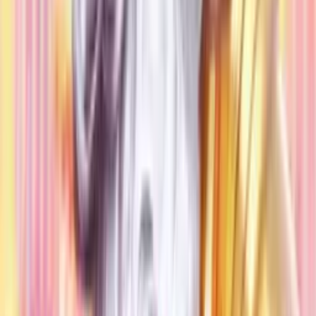
Cập nhật:
07/08/2026
Endorphina
Slots
Endorphina 2 Oriental Dragon
DEMO