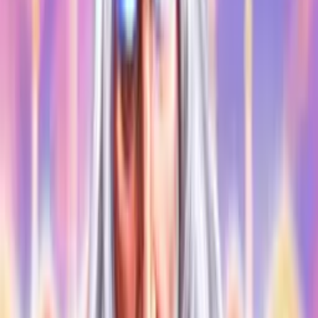
Cách Chơi