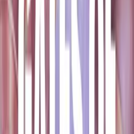
Chơi với
1,000,000đ