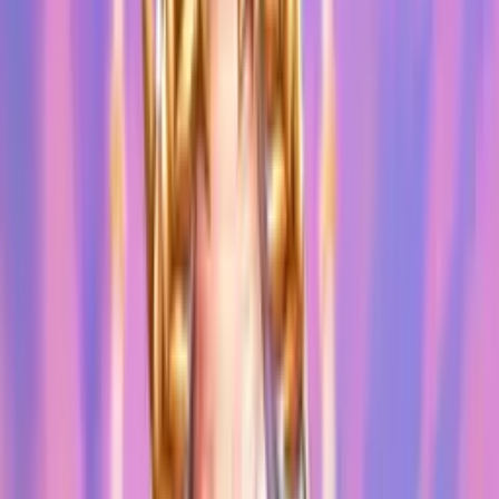
Đánh Giá