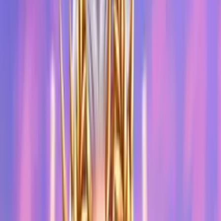
Xem Trước