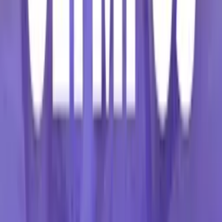
RTP Cao Nhất
Endorphina 2 Oriental Dragon
tại
Rizzy
+
1.25
%