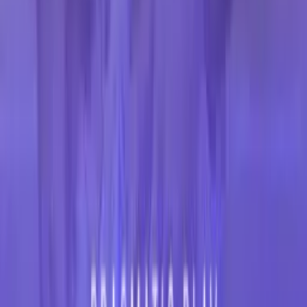
Rizzy Casino