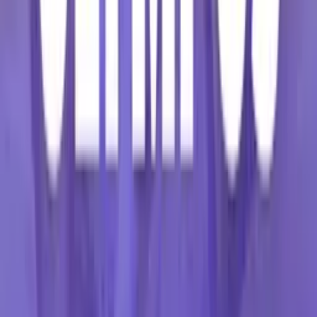
RTP Cao Nhất
Endorphina 2 Rainbow Ray
tại
Rizzy
+
1.44
%