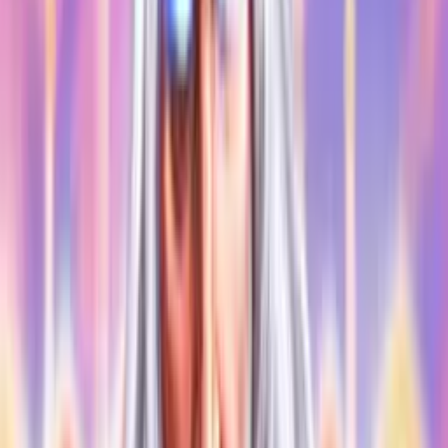
Cách Chơi