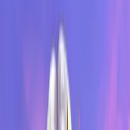
Trang Chủ
/
Slots
/
Endorphina
/
Endorphina 2 Rainbow Ray