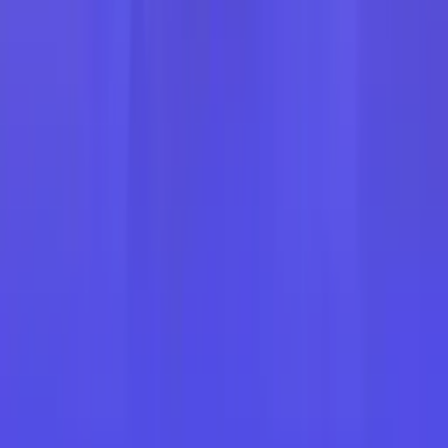
Lợi thế +
1.44
% RTP
Rainbow Ray có RTP range 94.88% - 96.32%, với maximum
96.32% thuộc nhóm competitive trong thị trường. Sự chênh lệch
1.44% giữa versions có impact đáng kể qua thời gian - ở 10,000
spins với bet $1, difference có thể là $144 EV. Đặc biệt, Bonus Buy
feature có RTP riêng biệt, thường là 95.5-96% (thấp hơn 0.5-1% so
với natural trigger), trade-off cho convenience và guaranteed access.
Phân bổ RTP trong game: base game cascades đóng góp 30-35%,
Free Spins natural triggers chiếm 60-65%, Bonus Buy path chiếm 5-
10% (tùy usage rate). Với medium-high volatility, variance curve
cho thấy heavy skew về Free Spins - khoảng 70-75% total RTP
comes from bonus rounds nhờ cascade multipliers. Base game hit
frequency chỉ khoảng 22-26% do yêu cầu minimum 3-of-a-kind và
không có ways-to-win. Math model cascade chains: base game
average 1.5 cascades per winning spin, Free Spins average 3.8