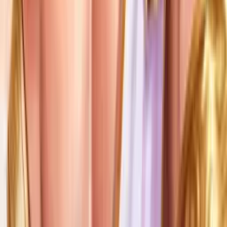
Có tại Rizzy Casino