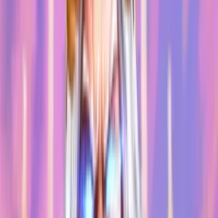
Thông Số