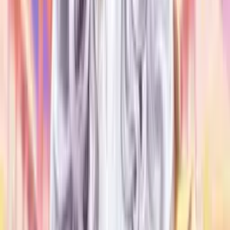
SlotXin Editorial Team
Chuyên gia đánh giá game