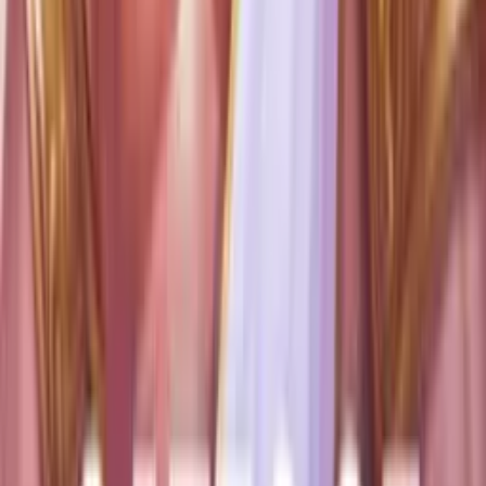
Hỗ trợ tiếng Việt 24/7