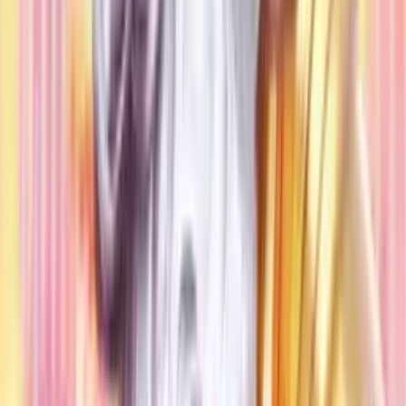
Cập nhật:
06/08/2026
Endorphina
Slots
Endorphina 2 Silk Road
DEMO