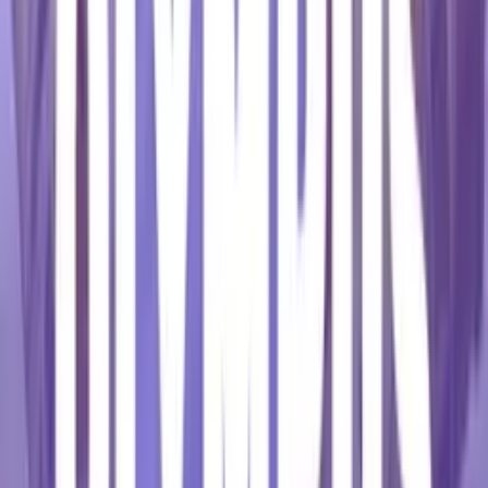
Rút tiền 24h