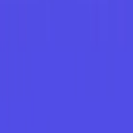
2,000x
Max Win
Trung Bình
Biến Động