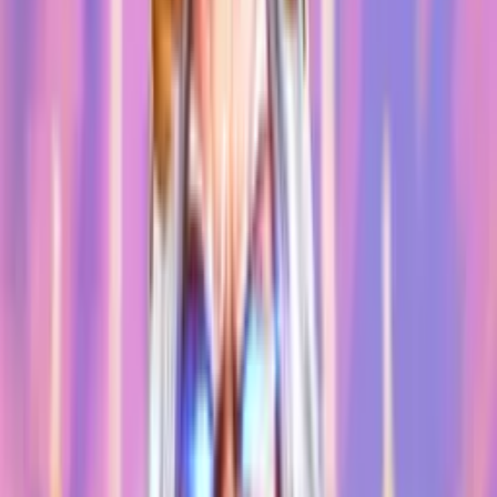
Thông Số