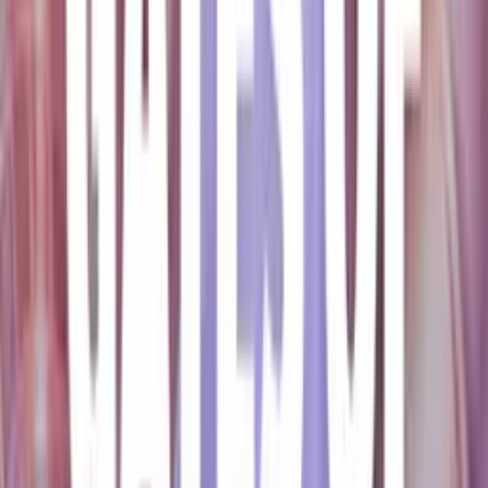
+ 100 Free Spins cho
Endorphina 2 Silk Road
Đăng ký & Nhận 100 Free Spins