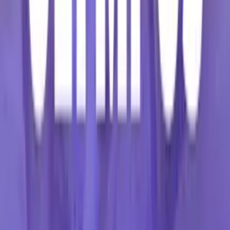
RTP Cao Nhất
Endorphina 2 Silk Road
tại
Rizzy
+
1.17
%