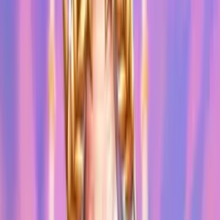
Đánh Giá