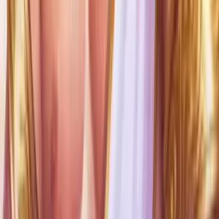
Rút tiền qua Momo, VietQR