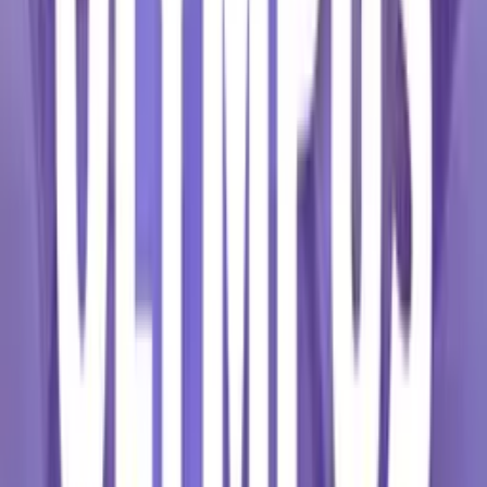
Momo/VietQR