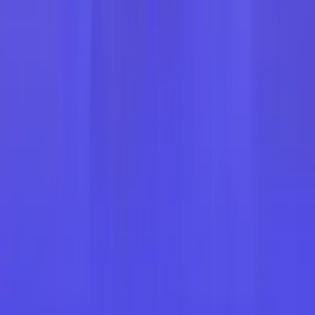
Lợi thế +
1.17
% RTP
Endorphina 2 Silk Road cung cấp RTP từ 95.22% đến 96.39%, với
mức tối đa 96.39% nằm trong nhóm cạnh tranh của thị trường slot
trực tuyến. Điều này có nghĩa là về lâu dài, game sẽ trả lại khoảng
96.39 đồng cho mỗi 100 đồng cược khi chơi ở cấu hình RTP cao
nhất. Kết hợp với độ biến động trung bình, game mang đến tần suất
chiến thắng hợp lý mà không quá rủi ro, phù hợp với người chơi
muốn kéo dài thời gian chơi. Tính năng Sticky Wilds trong Free
Spins là yếu tố quan trọng giúp tối ưu hóa RTP, vì các Wild cố định
tạo ra nhiều tổ hợp thắng hơn trong từng vòng quay miễn phí. Tuy
nhiên, với mức thắng tối đa chỉ 2,000x, game tập trung vào trải
nghiệm ổn định thay vì những cú jackpot khổng lồ.
96.39
%
RTP