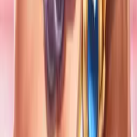
RTP
96.39
%
Cao
Biến động
Trung Bình