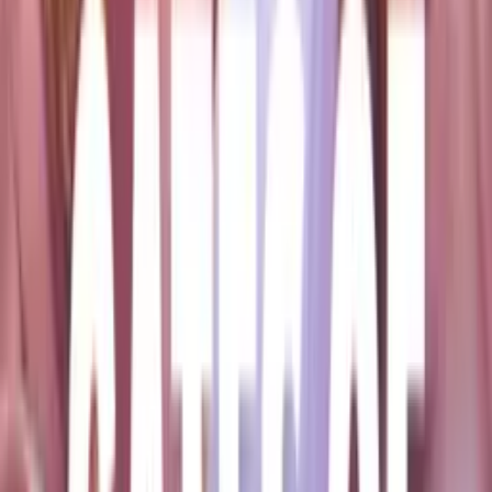
Nhân đôi tiền nạp
Welcome Bonus 100%
Nạp
500,000đ