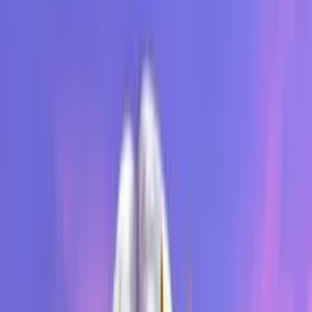
Trang Chủ
/
Slots
/
Endorphina
/
Endorphina 2 Silk Road