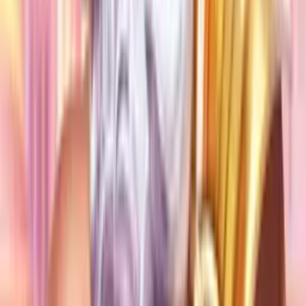
Chơi tại Rizzy
+100 Free Spins