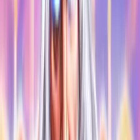
Cách Chơi