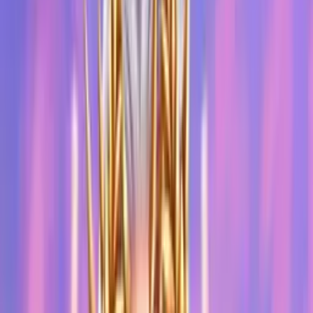
Xem Trước