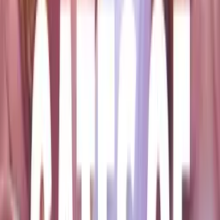
Nhân đôi tiền nạp
Welcome Bonus 100%
Nạp
500,000đ