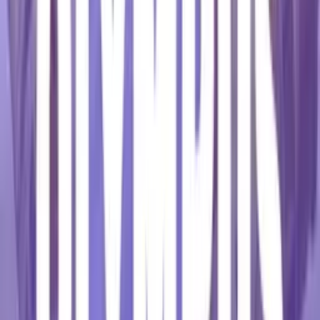
Rút tiền 24h