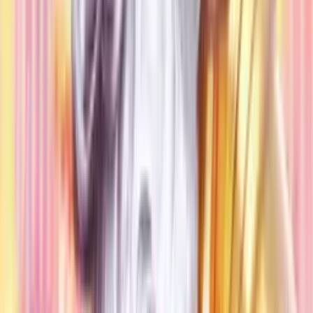
Cập nhật:
07/08/2026
Endorphina
Slots
Endorphina 2 Starshine Crystals
DEMO