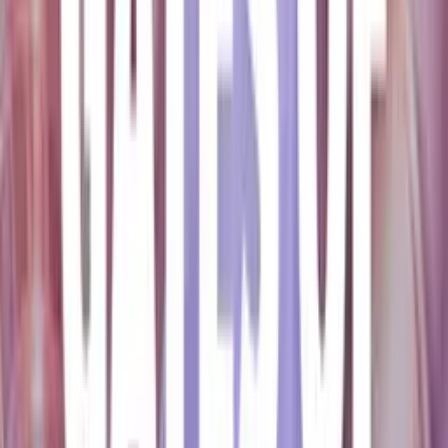
+ 100 Free Spins cho
Endorphina 2 Starshine Crystals
Đăng ký & Nhận 100 Free Spins