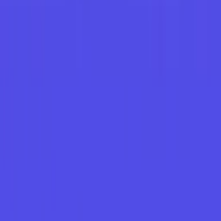
mang lại.
96.48
%
RTP
2,500x
Max Win
Trung Bình - Cao
Biến Động