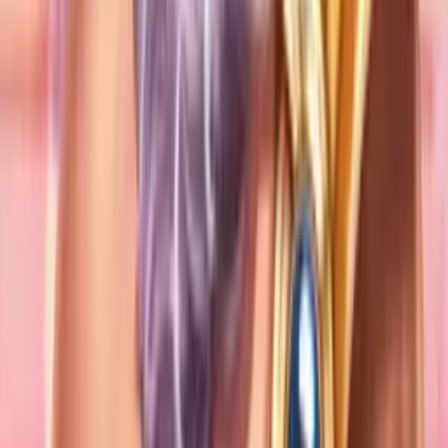
Chơi Demo