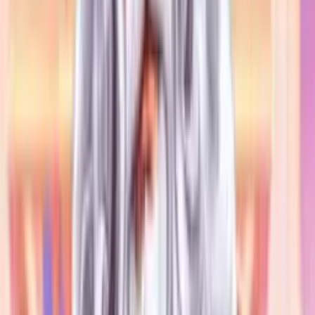
Game Tương Tự