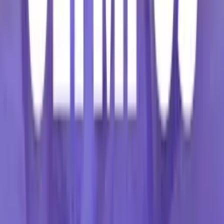
RTP Cao Nhất
Endorphina 2 Starshine Crystals
tại
Rizzy
+
0.85
%