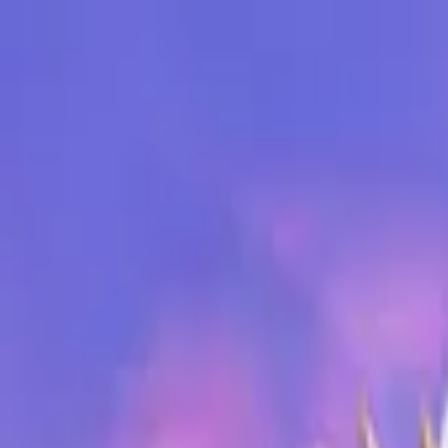
Bỏ qua đến nội dung chính
Trang Chủ
Slot Games
Casino
Tìm Kiếm
Khuyến Mãi
Hướng Dẫn
Chơi 