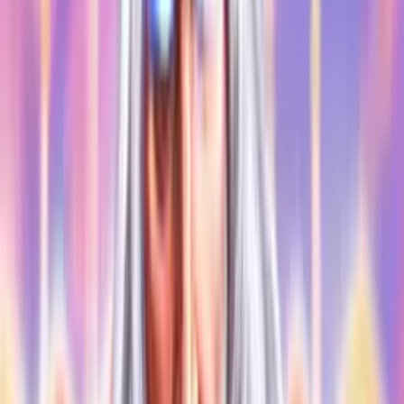
Cách Chơi