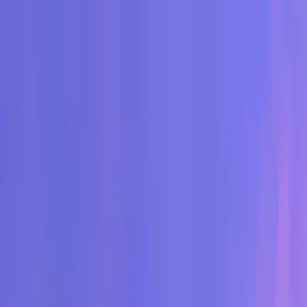
Bỏ qua đến nội dung chính
Trang Chủ
Slot Games
Casino
Tìm Kiếm
Khuyến Mãi
Hướng
Dẫn
Chơi tại Rizzy