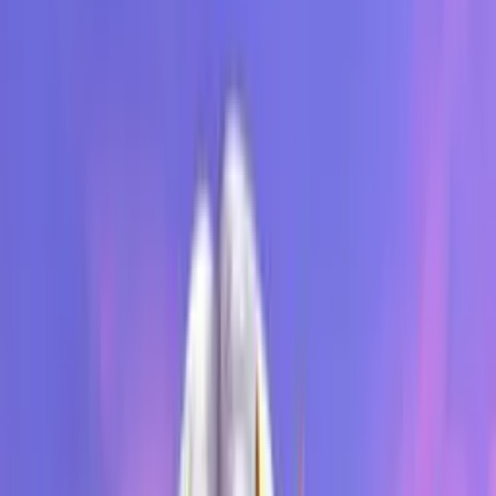
Trang Chủ
/
Slots
/
Endorphina
/
Endorphina Jetsetter