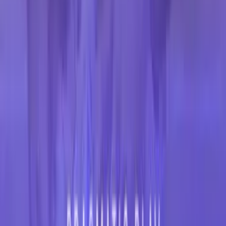
Rizzy Casino