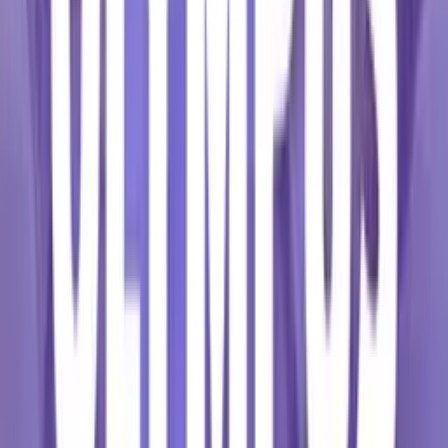
Momo/VietQR