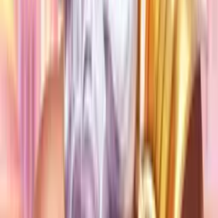
Chơi tại Rizzy
+100 Free Spins