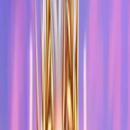
Xem Trước