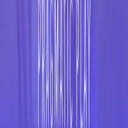
96.47
%