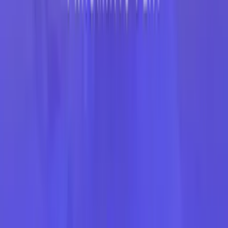
Casino khác
95.74
%