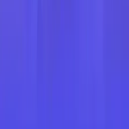
Lợi thế +
0.73
% RTP
Endorphina Jetsetter cung cấp RTP linh hoạt từ 95.74% đến
96.47%, với mức tối đa 96.47% vượt trội hơn chuẩn ngành 96%.
Con số này có nghĩa trong dài hạn, cứ mỗi 100,000 VND cược,
người chơi kỳ vọng nhận lại 96,470 VND ở cấu hình RTP cao nhất.
Tuy nhiên, cần lưu ý một số casino có thể áp dụng RTP thấp hơn
(95.74%), vì vậy nên kiểm tra thông tin trước khi chơi. Với độ biến
động Medium, RTP này được phân bổ qua các phần thưởng vừa
phải nhưng xuất hiện đều đặn, giúp duy trì bankroll ổn định. Kết
hợp với tính năng Cluster Pays và Free Spins, RTP 96.47% tạo lợi
thế cạnh tranh cho game so với nhiều slot cùng thể loại, đặc biệt phù
hợp cho chiến lược chơi dài hạn.
96.47
%
RTP