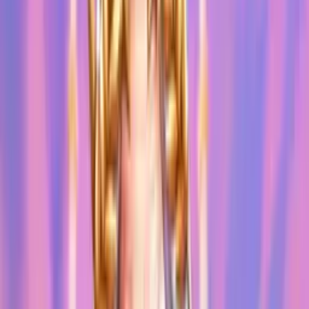
Đánh Giá