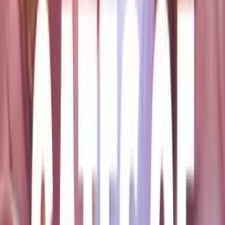
Nhân đôi tiền nạp
Welcome Bonus 100%
Nạp
500,000đ