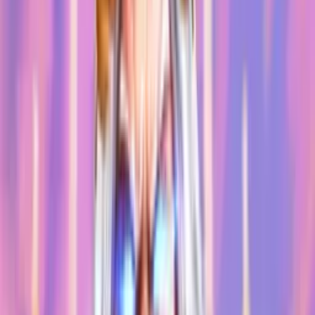
Thông Số