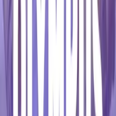
Rút tiền 24h