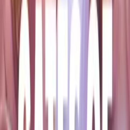
Nhân đôi tiền nạp
Welcome Bonus 100%
Nạp
500,000đ