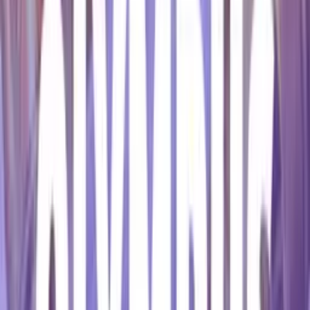
5,000+ đã đăng ký