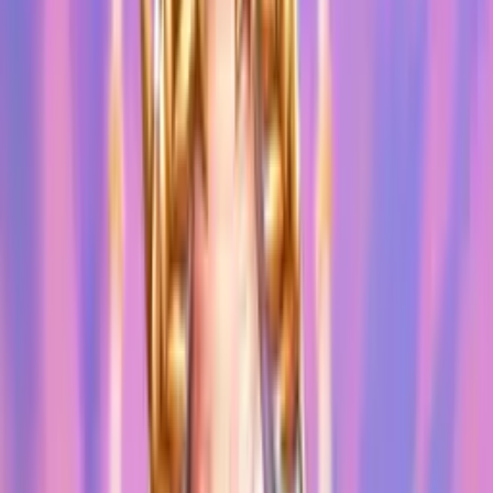
Đánh Giá