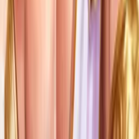
Có tại Rizzy Casino