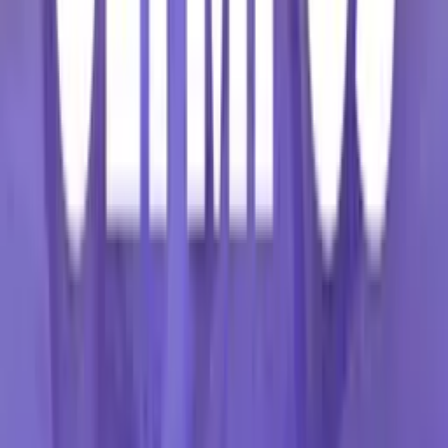
RTP Cao Nhất
Endorphina Sparkling Fresh
tại
Rizzy
+
1.56
%