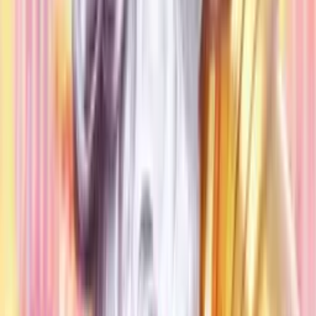
Cập nhật:
07/08/2026
Endorphina
Slots
Endorphina Sparkling Fresh
DEMO