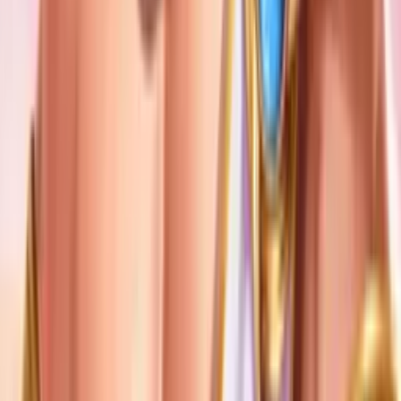
Max Win
5,000x
Layout
5x4