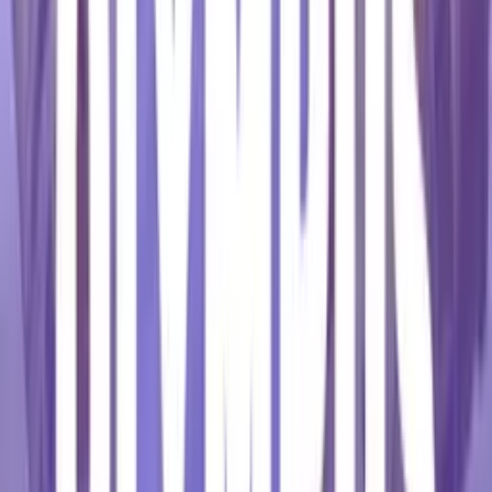
Rút tiền 24h