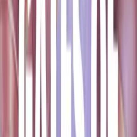
Chơi với
1,000,000đ