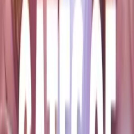
Nhân đôi tiền nạp
Welcome Bonus 100%
Nạp
500,000đ