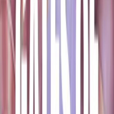
Chơi với
1,000,000đ