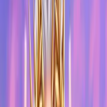
Xem Trước