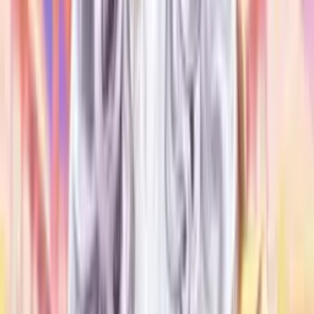
SlotXin Editorial Team
Chuyên gia đánh giá game