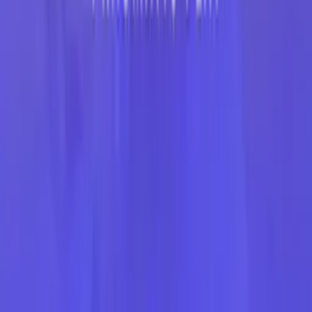
Casino khác
94.61
%