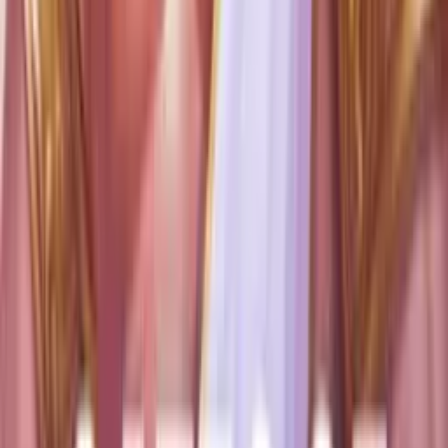
Hỗ trợ tiếng Việt 24/7