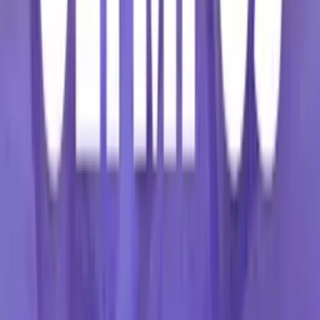
RTP Cao Nhất
Royal Xmass 2
tại
Rizzy
+
1.82
%