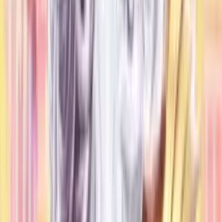
Đã xác minh