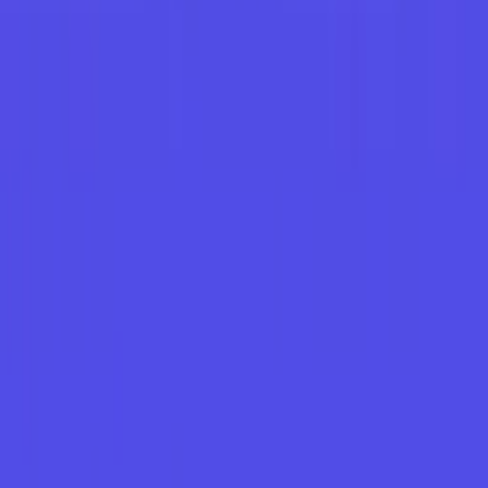
nên chuẩn bị ngân sách ít nhất 100-150 lần mức cược để có đủ
buffer vượt qua giai đoạn biến động và tận dụng RTP dài hạn.
96.43
%
RTP
5,000x
Max Win
Trung Bình - Cao
Biến Động