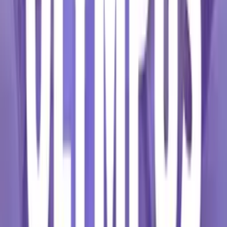
Momo/VietQR