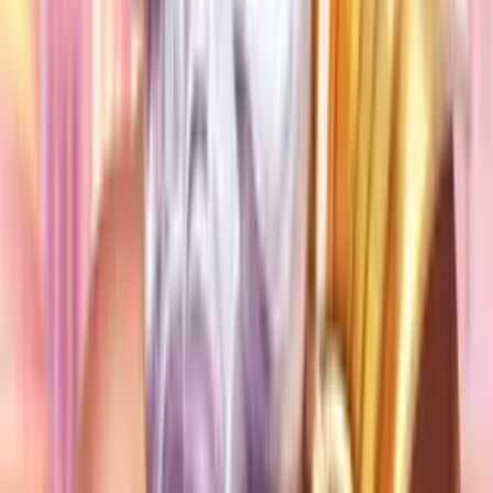
Chơi tại Rizzy
+100 Free Spins