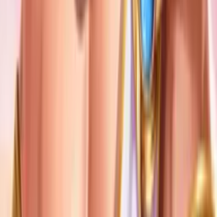
Max Win
5,000x
Layout
6x5