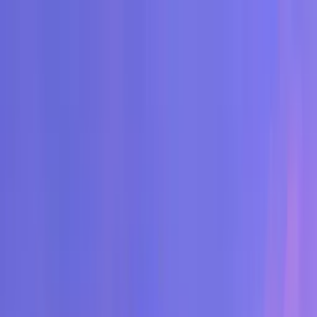
Bỏ qua đến nội dung chính
Trang Chủ
Slot Games
Casino
Tìm Kiếm
Khuyến Mãi
Hướng
Dẫn
Chơi tại Rizzy