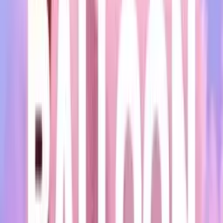
Nhân đôi tiền nạp
Welcome Bonus 100%
Nạp
500,000đ