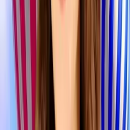
Đã xác minh