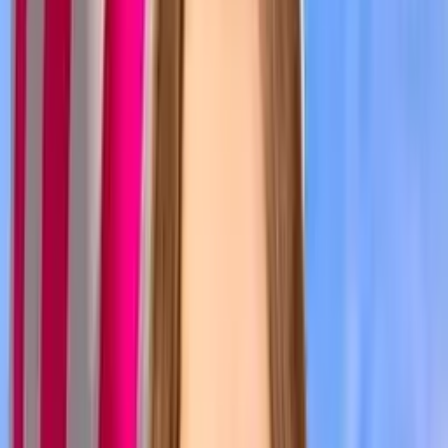
Đánh Giá