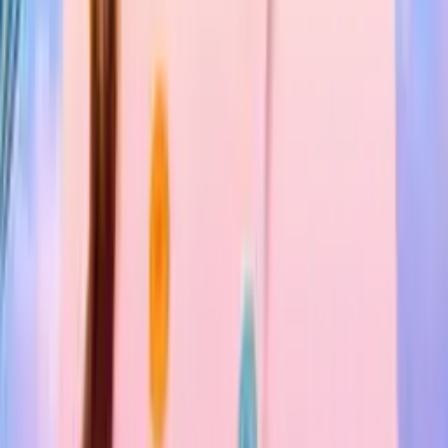
Rút tiền qua Momo, VietQR