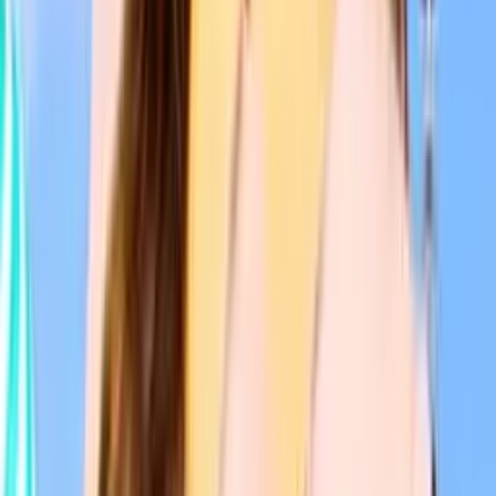
RTP
99.22
%
Cao
Biến động
Trung Bình