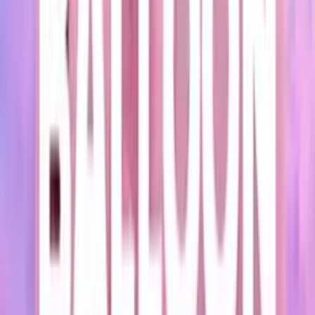
Chơi với
1,000,000đ