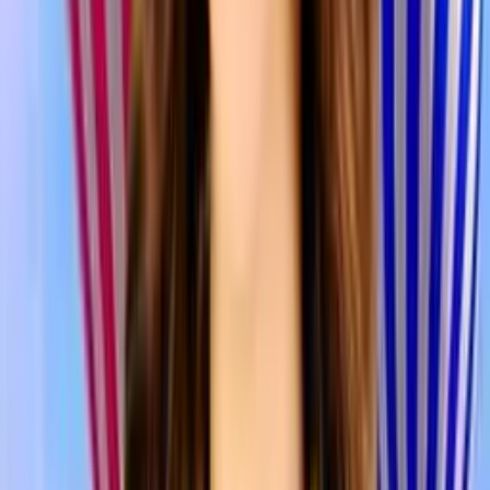
Cập nhật:
06/08/2026
Evolution
Live Casino
Game Shows
Crazy Pachinko
DEMO