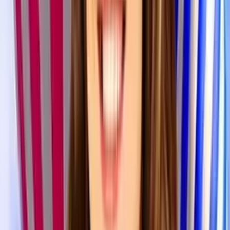
SlotXin Editorial Team
Chuyên gia đánh giá game