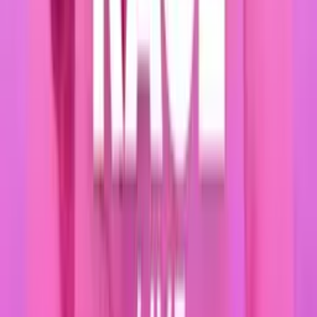
Rút tiền 24h