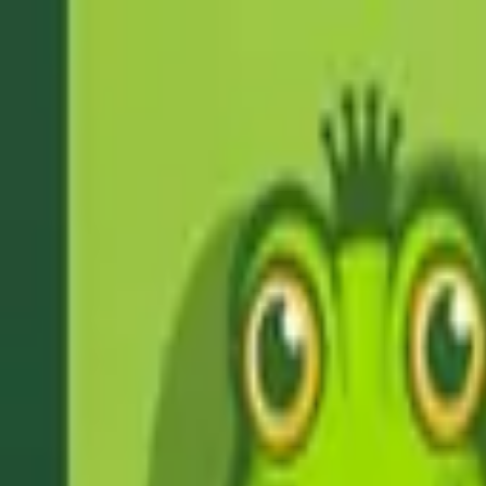
Bỏ qua đến nội dung chính
Trang Chủ
Slot Games
Casino
Tìm Kiếm
Khuyến Mãi
Hướng Dẫn
Chơi 