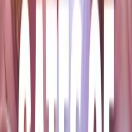
Nhân đôi tiền nạp
Welcome Bonus 100%
Nạp
500,000đ