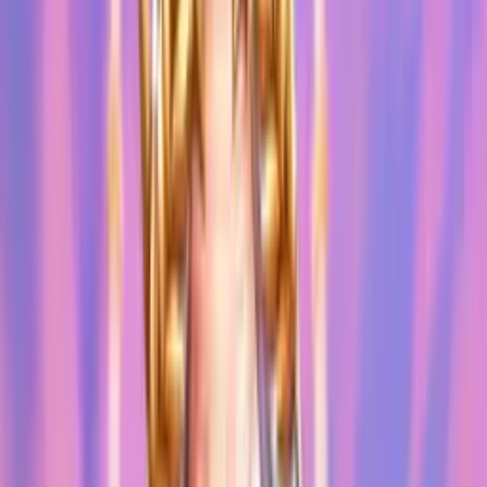
Đánh Giá