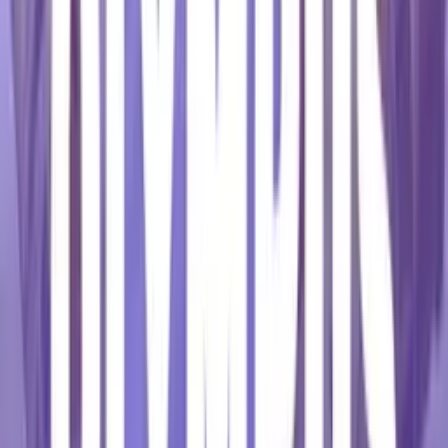
Rút tiền 24h