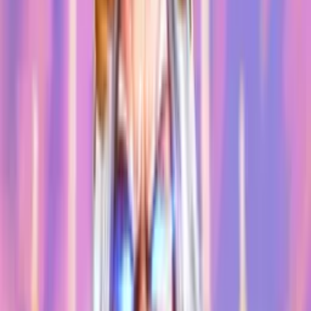
Thông Số