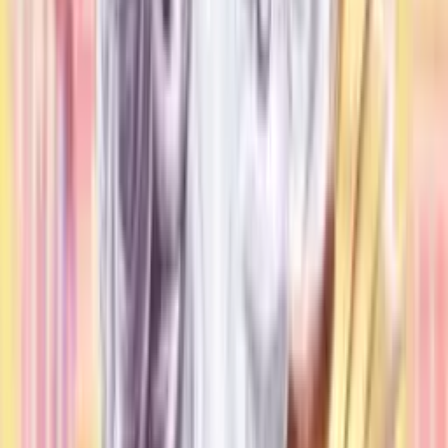
Đã xác minh