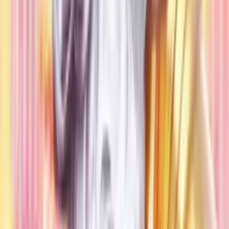
Cập nhật:
07/08/2026
Hacksaw Gaming
Slots
Jelly Slice 88
DEMO