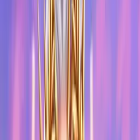
Xem Trước