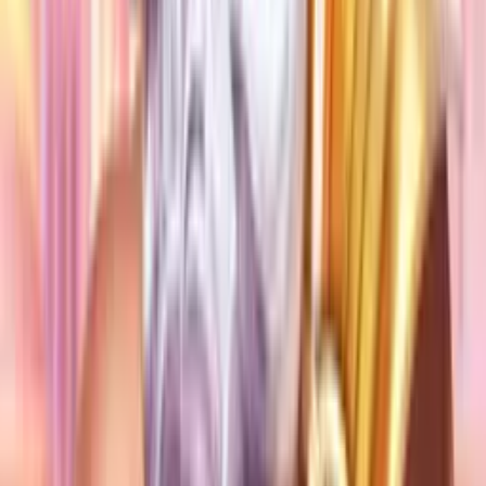
Chơi tại Rizzy
+100 Free Spins