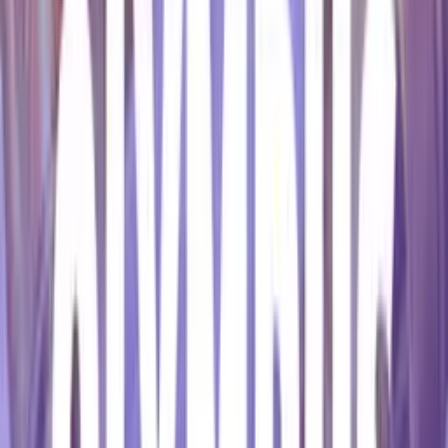
5,000+ đã đăng ký