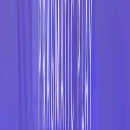
Casino khác