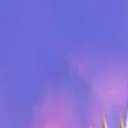
Bỏ qua đến nội dung chính
Trang Chủ
Slot Games
Casino
Tìm Kiếm
Khuyến Mãi
Hướng Dẫn
Chơi 