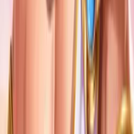
50,000x
Layout
6x4