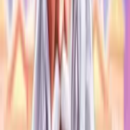
Hỏi Đáp