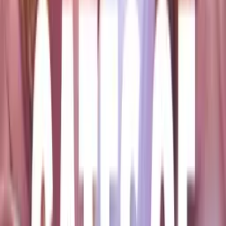
Nhân đôi tiền nạp
Welcome Bonus 100%
Nạp
500,000đ