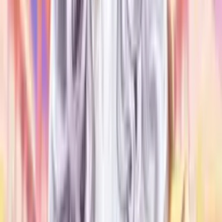
SlotXin Editorial Team
Chuyên gia đánh giá game