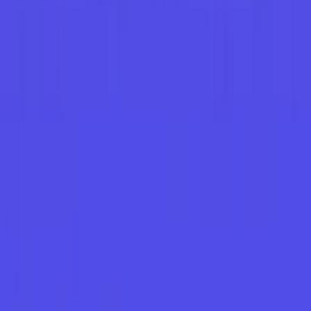
Max win 50,000x thuộc hàng cao nhất thị trường — EXTREME
volatility thực sự dành cho thợ săn jackpot