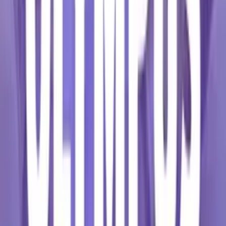
Momo/VietQR