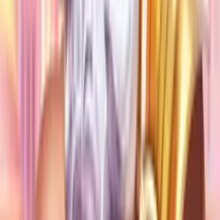
Chơi tại Rizzy
+100 Free Spins