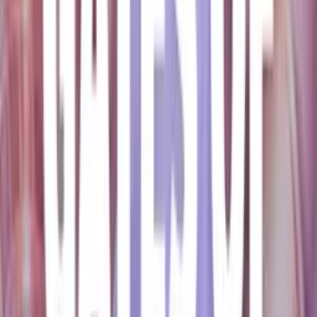
+ 100 Free Spins cho
Le Santa
Đăng ký & Nhận 100 Free Spins