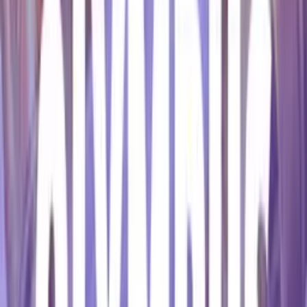
5,000+ đã đăng ký