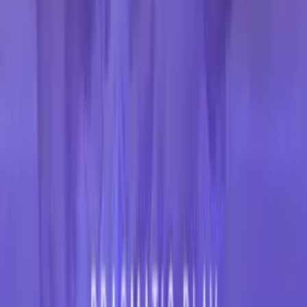
Rizzy Casino
95.88
%