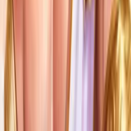
Có tại Rizzy Casino