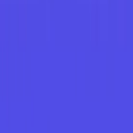
Biến Động