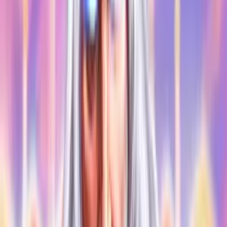
Cách Chơi