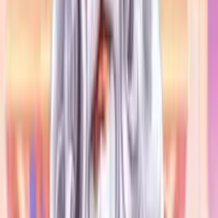
Game Tương Tự