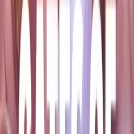
Nhân đôi tiền nạp
Welcome Bonus 100%
Nạp
500,000đ