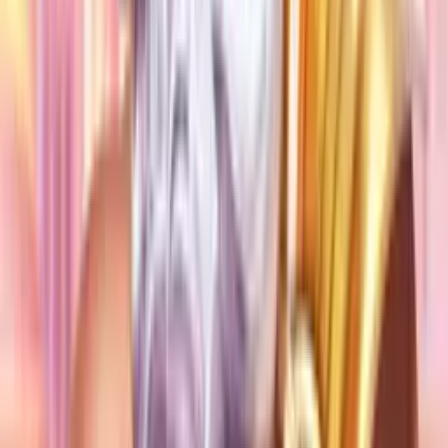
Chơi tại Rizzy
+100 Free Spins