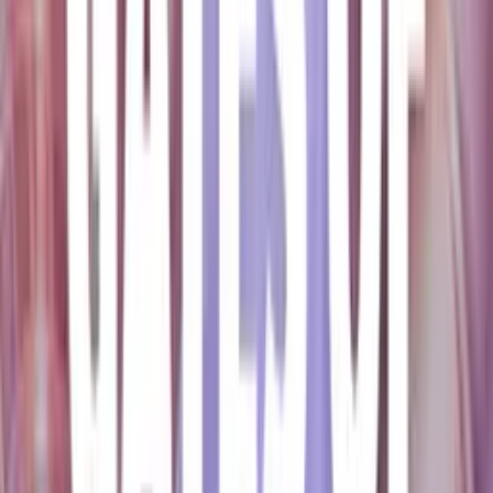
+ 100 Free Spins cho
Orb of Destiny 88
Đăng ký & Nhận 100 Free Spins