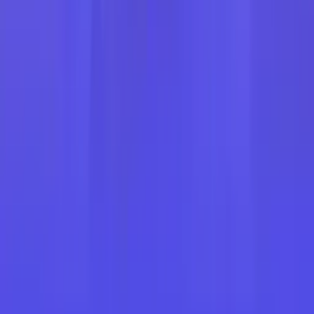
Lợi thế +
0.79
% RTP
Orb of Destiny 88 có RTP từ 95.09% đến 95.88%, với mức tối đa
95.88% thấp hơn mức trung bình ngành 96%. Tuy nhiên, RTP thấp
hơn này là điển hình cho các slot độ biến động cao với tiềm năng
thắng cực lớn. Phần RTP bị giảm được phân bổ vào mức thắng tối
đa 40,933x - một trong những mức cao nhất trong ngành. Điều này
có nghĩa người chơi sẽ trải qua nhiều vòng quay không thắng hoặc
thắng nhỏ, nhưng khi thắng lớn thì giá trị cực kỳ ấn tượng. Độ biến
động cao đòi hỏi ngân sách lớn và kiên nhẫn, phù hợp cho người
chơi ưu tiên cơ hội jackpot khủng hơn là lợi nhuận đều đặn.
95.88
%
RTP
40,933x
Max Win
Cao