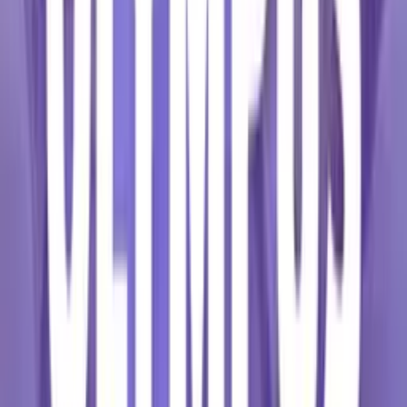
Momo/VietQR