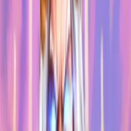
Thông Số