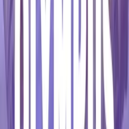
Rút tiền 24h