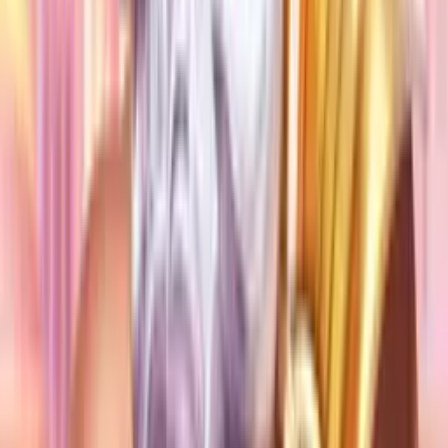
Chơi tại Rizzy
+100 Free Spins