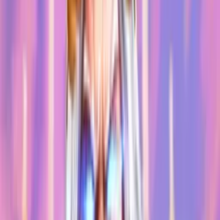
Thông Số