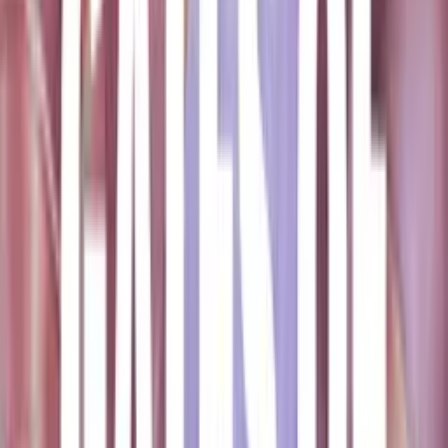
Chơi với
1,000,000đ