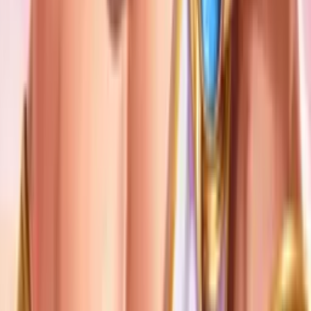
15,000x
Layout
5x3