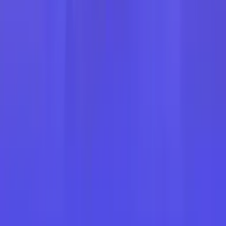
Lợi thế +
1.99
% RTP
Phoenix Duel Reels có RTP tối đa 95.77%, thấp hơn tiêu chuẩn
ngành 96%, và RTP tối thiểu 93.78% khá thấp. Tuy nhiên, đây là
đánh đổi cho độ biến động Cực cao và tiềm năng thắng 15,000x.
Game được thiết kế cho người chơi high-roller sẵn sàng chấp nhận
nhiều vòng quay không thắng để đổi lấy cơ hội chiến thắng khổng
lồ. Stacked Wilds là cơ chế chính tạo ra các đợt thanh toán lớn. RTP
thấp hơn được bù đắp bởi tiềm năng thắng cực cao - một chiến
thắng lớn duy nhất có thể bù đắp cho nhiều session thua. Game phù
hợp với chiến lược chơi kiên nhẫn với bankroll lớn.
95.77
%
RTP
15,000x
Max Win
Cực Cao