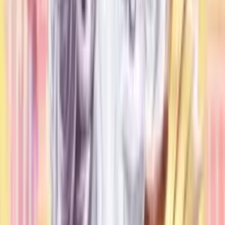
Đã xác minh