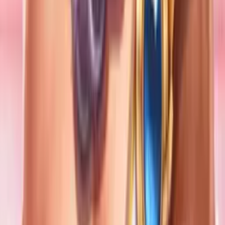
RTP
95.77
%
Biến động
Cực Cao
Max Win