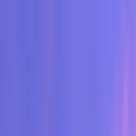
Bỏ qua đến nội dung chính
Trang Chủ
Slot Games
Casino
Tìm Kiếm
Khuyến Mãi
Hướng
Dẫn
Chơi tại Rizzy