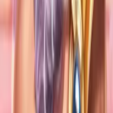
Chơi Demo