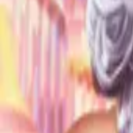
Trang Chủ
/
Slots
/
Hacksaw Gaming
/
Rotten