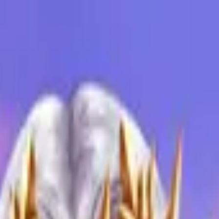
tại Rizzy